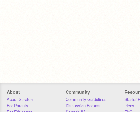
About
Community
Resour
About Scratch
Community Guidelines
Starter 
For Parents
Discussion Forums
Ideas
For Educators
Scratch Wiki
FAQ
For Developers
Statistics
Downloa
Our Team
Contact
Donors
Jobs