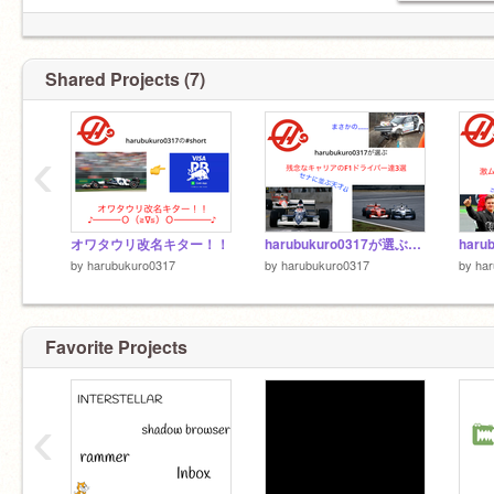
Shared Projects (7)
‹
オワタウリ改名キター！！
harubukuro0317が選ぶ残念なキャリアのF1ドライバー達3選
by
harubukuro0317
by
harubukuro0317
by
ha
Favorite Projects
‹