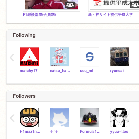
F1雑談部屋(会員制)
新・神サイト提供平成大学
Following
‹
matchy17
natsu_hana_1
sou_mi
ryoncat
Followers
‹
H1maz1n_kun
-l-f-i-
Formula1TV
yyuu--ttoo