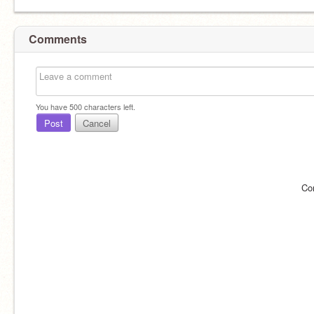
Comments
You have
500
characters left.
Post
Cancel
Co