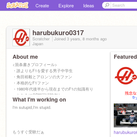
Create
Explore
Ideas
harubukuro0317
Scratcher
Joined
3 years, 8 months
ago
Japan
About me
Featured
<箇条書きプロフィール>
・誰よりもF1を愛する男子中学生
・角田裕毅とアロンソの大ファン
・本格的なF1ファン
・1980年代後半から現在までのF1の知識有り
・ちなみにGP観戦経験無し
What I'm working on
・GP全戦ハシゴするのが夢
・F1好きは即スク友
I'm sutupid,I'm stupid.
・とにかくF1が好きな奴です
もうすぐ受験だぁ