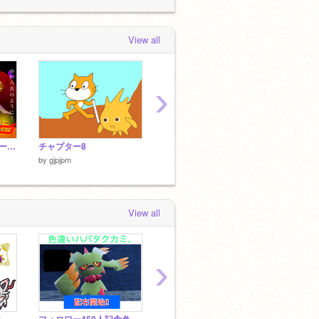
gjpjpm
loved
大乱闘スクラッチバスター
ズ
 months, 3 weeks ago
View all
›
劇場版スクラストーリー キャラクター設定
チャプター8
チャプター6
チャプ
by
gjpjpm
by
gjpjpm
by
gjpjp
View all
›