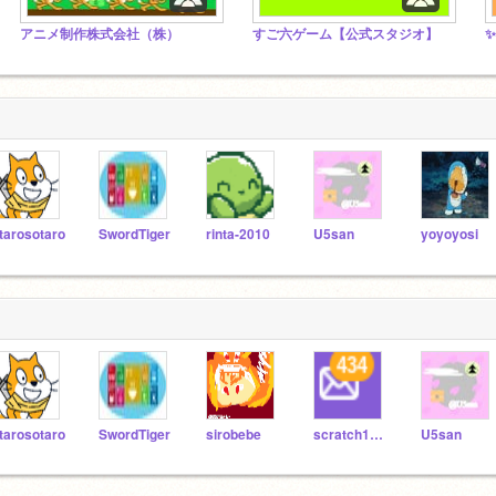
アニメ制作株式会社（株）
すご六ゲーム【公式スタジオ】
tarosotaro
SwordTiger
rinta-2010
U5san
yoyoyosi
tarosotaro
SwordTiger
sirobebe
scratch11221025
U5san