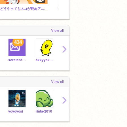
✨どうやってもネコが死ぬアニメ集✨
新年の豆知識！
View all
›
scratch11221025
akkyyakkyy
Ishin2010
8017092382
View all
›
yoyoyosi
rinta-2010
Ishin2010
akkyyakkyy
hamu