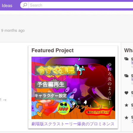
Ideas
, 9 months
ago
Featured Project
Wha
1
1
1
！→
1
劇場版スクラストーリー爆炎のプロミネンス
6