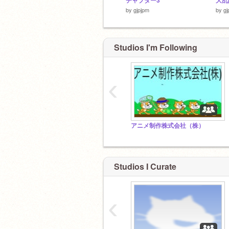
チャプター3
by
gjpjpm
by
gj
Studios I'm Following
‹
アニメ制作株式会社（株）
Studios I Curate
‹