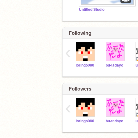
Untitled Studio
Following
‹
ioringo080
bu-tadayo
u
Followers
‹
ioringo080
bu-tadayo
u