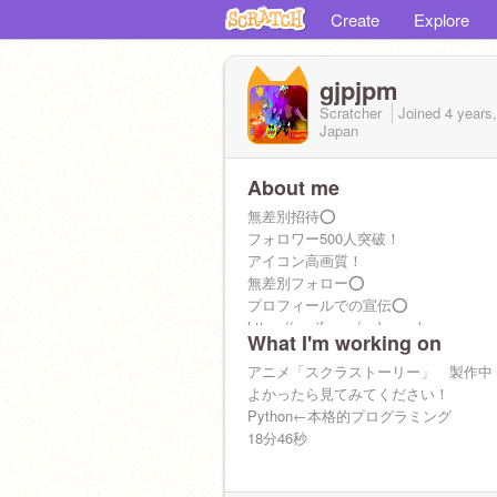
Create
Explore
gjpjpm
Scratcher
Joined
4 years
Japan
About me
無差別招待⭕️
フォロワー500人突破！
アイコン高画質！
無差別フォロー⭕️
プロフィールでの宣伝⭕️
https://ezgif.com/webp-maker
What I'm working on
アニメ「スクラストーリー」 製作中
よかったら見てみてください！
Python←本格的プログラミング
18分46秒