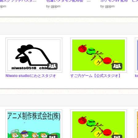
大乱闘スクラッチバスターズ
色違いメタモン配布会 色違いポケモン配布
pjpm
by
gjpjpm
by
gjpjpm
Niwato studio/にわとスタジオ
すご六ゲーム【公式スタジオ】
k