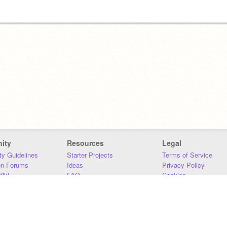
ity
Resources
Legal
y Guidelines
Starter Projects
Terms of Service
on Forums
Ideas
Privacy Policy
iki
FAQ
Cookies
Download
DMCA
Contact Us
DSA Requirements
MIT Accessibility