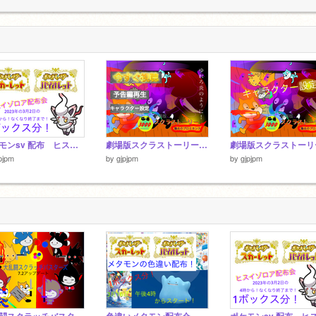
6
ポケモンsv 配布 ヒスイゾロア
劇場版スクラストーリー爆炎のプロミネンス
pjpm
by
gjpjpm
by
gjpjpm