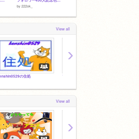
ポケモンsv 配布 ヒスイゾロア
フォロワー450人記念色違いハバタクカミ1BOX配布開始！
棒人間【空】 足を速くしたバージョン
棒人間
by
222ok_
by
ksinniti
by
ksinni
View all
›
enshin0529の住処
フォロワー200人達成記念スタジオォォォォォォ！！！(*´∀｀*)ぉ感謝ァァァァァァァァァァァァァァァァ
スクラ
View all
›