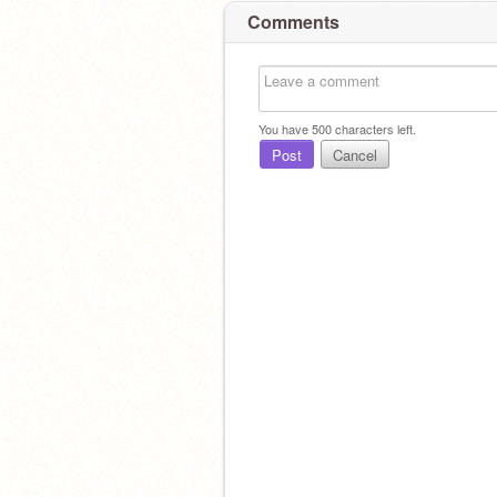
Comments
You have
500
characters left.
Post
Cancel