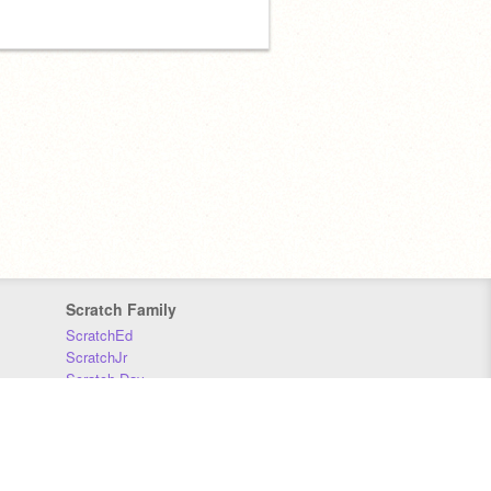
Scratch Family
ScratchEd
ScratchJr
Scratch Day
Scratch Conference
Scratch Foundation