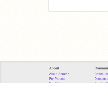
About
Commun
About Scratch
Communit
For Parents
Discussi
For Educators
Scratch W
For Developers
Statistics
Our Team
Donors
Jobs
Donate