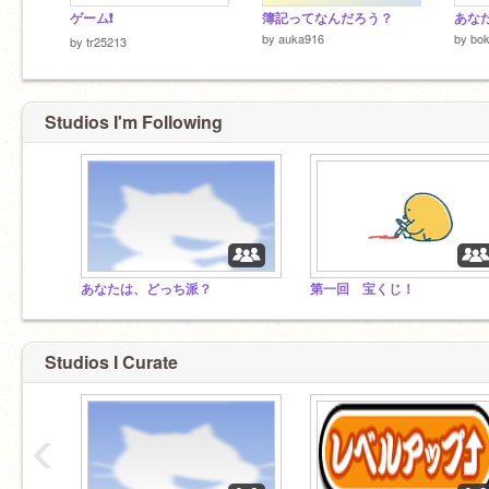
ゲーム❗️
簿記ってなんだろう？
by
auka916
by
bok
by
tr25213
Studios I'm Following
あなたは、どっち派？
第一回 宝くじ！
Studios I Curate
‹