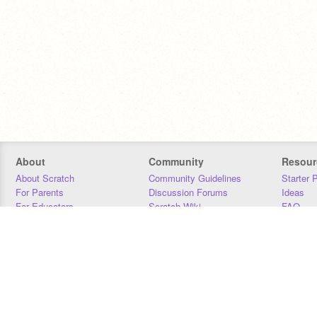
About
Community
Resour
About Scratch
Community Guidelines
Starter 
For Parents
Discussion Forums
Ideas
For Educators
Scratch Wiki
FAQ
For Developers
Statistics
Downloa
Our Team
Contact
Donors
Jobs
Donate