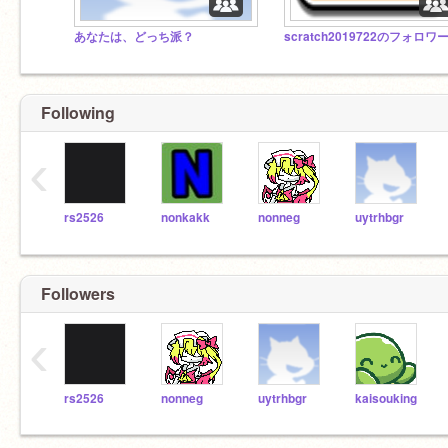
あなたは、どっち派？
Following
‹
rs2526
nonkakk
nonneg
uytrhbgr
Followers
‹
rs2526
nonneg
uytrhbgr
kaisouking