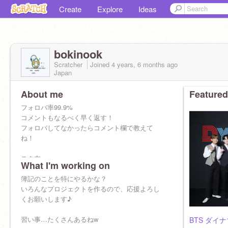
Create
Explore
Ideas
bokinook
Scratcher
Joined
4 years, 6 months
ago
Japan
About me
Featured
フォロバ率99.9%
コメントもなるべく早く返す！
フォロバしてなかったらコメント欄で教えて
ね！
スク友
What I'm working on
@mumurererere
簿記のことを特にやるかな？
いろんなプロジェクトを作るので、応援よろし
くお願いします♪
習い事…たくさんあるねw
BTS ダイ