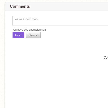
Comments
You have
500
characters left.
Post
Cancel
Co