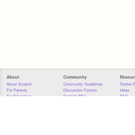
About
Community
Resour
About Scratch
Community Guidelines
Starter 
For Parents
Discussion Forums
Ideas
For Educators
Scratch Wiki
FAQ
For Developers
Statistics
Downloa
Our Team
Contact
Donors
Jobs
Donate