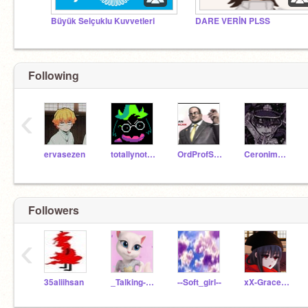
Büyük Selçuklu Kuvvetleri
DARE VERİN PLSS
Following
‹
ervasezen
totallynotcake
OrdProfScratch_57
Ceronimo796
Followers
‹
35aliihsan
_Talking-Angela_
--Soft_girl--
xX-Grace-Xx