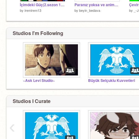
İçimdeki Güç(2.sezon 1.bölüm)
Paranız yoksa ve anime figürü istiyorsanız bakın
Çevir
by
iremirem13
by
beyin_bedava
by
_-
Studios I'm Following
~Ask Levi Studio~
Büyük Selçuklu Kuvvetleri
Studios I Curate
‹