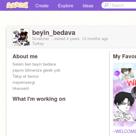
Create
Explore
Ideas
beyin_bedava
Scratcher
Joined
4 years, 12 months
ago
Turkey
About me
My Favor
Selam ben beyin bedava
yaşımı bilmenize gerek yok
Takıp et bence:
meyemsevgi
trkevsertr
What I'm working on
~WELCOME