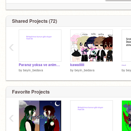
Shared Projects (72)
‹
Paranız yoksa ve anime figürü istiyorsanız bakın
kawaiiiiii
-~-
by
beyin_bedava
by
beyin_bedava
by
bey
Favorite Projects
‹