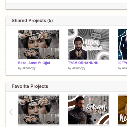
Shared Projects (5)
Baba, Anne Ve Oğul
TYSM ORHANNNN
⚔️ T
by
altanbeyy
by
altanbeyy
by
alt
Favorite Projects
‹