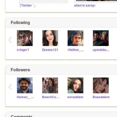
┊Türkler ´ˎ˗
altan'ın sarayı
Following
‹
cringer1
Zeezee121
-Halime__Sultan-
uyanisbuyukselcuklu
Followers
‹
Osman__Bey
BeachCougar
esraablam
Buseablam
Comments