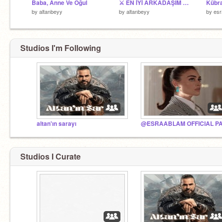
Baba, Anne Ve Oğul
⚔️ EN İYİ ARKADAŞIM @ALPARSLANBEYY ⚔️
Kübra
by
altanbeyy
by
altanbeyy
by
esr
Studios I'm Following
altan'ın sarayı
Studios I Curate