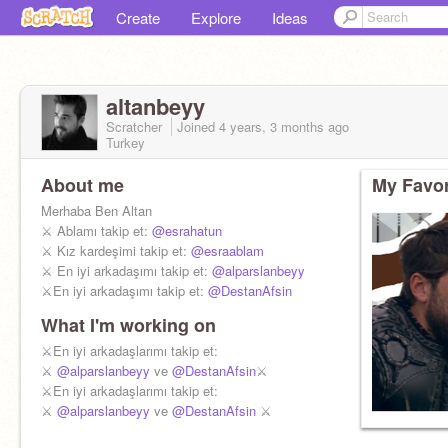
Create
Explore
Ideas
altanbeyy
Scratcher
Joined
4 years, 3 months
ago
Turkey
About me
My Favor
Merhaba Ben Altan
⚔️ Ablamı takip et:
@esrahatun
⚔️ Kız kardeşimi takip et:
@esraablam
⚔️ En iyi arkadaşımı takip et:
@alparslanbeyy
⚔️En iyi arkadaşımı takip et:
@DestanAfsin
What I'm working on
⚔️En iyi arkadaşlarımı takip et:
⚔️
@alparslanbeyy
ve
@DestanAfsin
⚔️
⚔️En iyi arkadaşlarımı takip et:
⚔️
@alparslanbeyy
ve
@DestanAfsin
⚔️