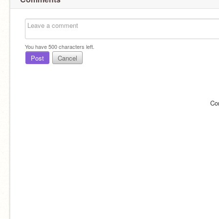
You have
500
characters left.
Post
Cancel
Co