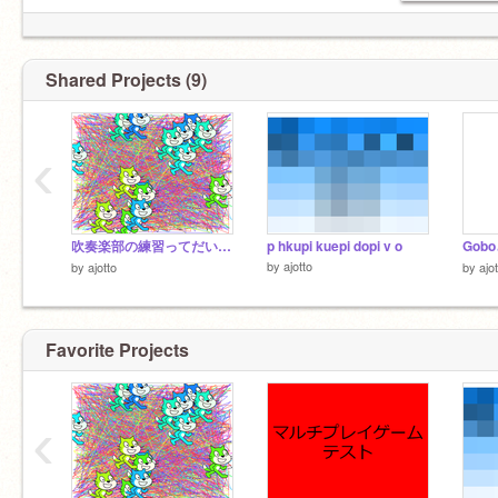
Shared Projects (9)
‹
吹奏楽部の練習ってだいたいこういう感じ
p hkupi kuepi dopi v o
Gob
by
ajotto
by
ajotto
by
ajo
Favorite Projects
‹