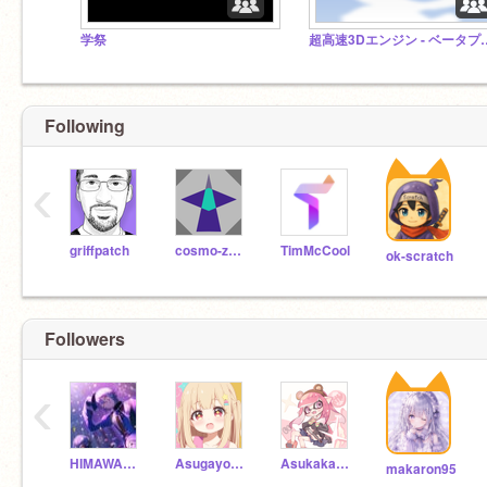
学祭
超高速3Dエンジン 
Following
‹
griffpatch
cosmo-zero
TimMcCool
ok-scratch
Followers
‹
HIMAWARI371
Asugayokunaru
Asukakakutera
makaron95