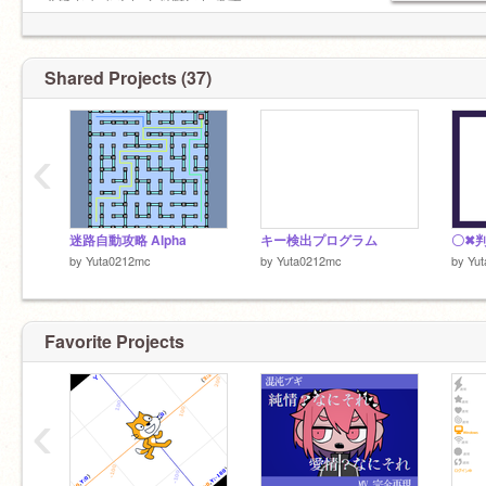
今後ともよろしくお願いします
スク友
@Asugayokunaru
リア友
Shared Projects (37)
＠HIMAWARI371
＠Asukakakutera
＠syakenoou
‹
@I_want_a_star
@tosi0803
@makaron95
迷路自動攻略 Alpha
キー検出プログラム
〇✖判定
by
Yuta0212mc
by
Yuta0212mc
by
Yu
Favorite Projects
‹