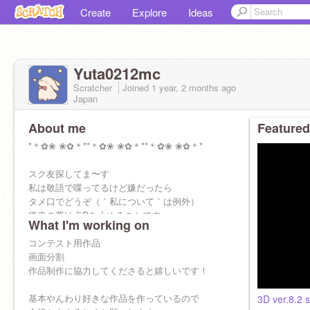
Create
Explore
Ideas
Yuta0212mc
Scratcher
Joined
1 year, 2 months
ago
Japan
About me
Featured
*＊✿❀ ❀✿＊**＊✿❀ ❀✿＊**＊✿❀ ❀✿＊*
スク友探してま〜す
私は敬語で喋ってるけど嫌だったら
タメ口でどうぞ（｀私について｀は例外）
将来の夢は点Pを止めることです
What I'm working on
＼(^o^)／
コンテスト用作品
フォローしてくれると嬉しいです！
画面分割
よろしくおねがいします_(._.)_
作品制作に協力してくださると嬉しいです！
基本やんわり好きな作品を作っているので
3D ver.8.2 