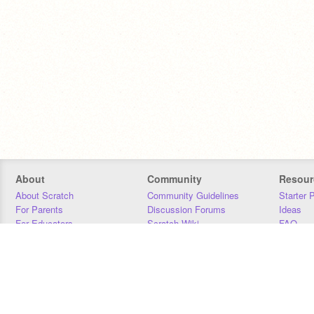
About
Community
Resour
About Scratch
Community Guidelines
Starter 
For Parents
Discussion Forums
Ideas
For Educators
Scratch Wiki
FAQ
For Developers
Statistics
Downloa
Our Team
Contact
Donors
Jobs
Donate