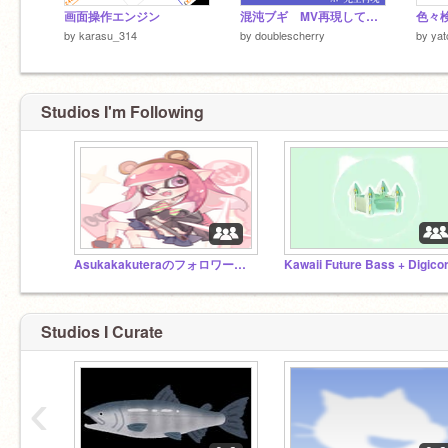
画面操作エンジン
混沌ブギ MV再現してみた！
色々検知
by
karasu_314
by
doublescherry
by
yat
Studios I'm Following
Asukakakuteraのフォロワー様スタジオ
Studios I Curate
‹