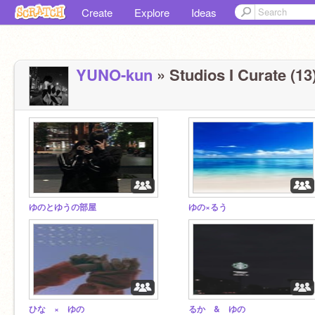
Create
Explore
Ideas
YUNO-kun
» Studios I Curate (13
ゆのとゆうの部屋
ゆの×るう
ひな × ゆの
るか & ゆの