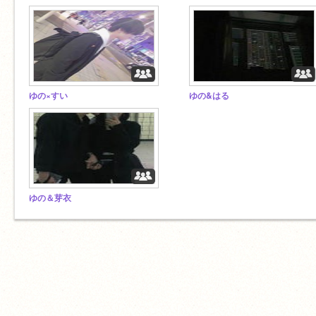
ゆの×すい
ゆの&はる
ゆの＆芽衣