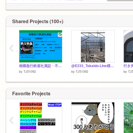
疲れ果てて眠い()
https://scratch.mit.edu/studios/50687793/
やる気が出ない
集中力すぐ切れる(泣)
秩父行きたい
Shared Projects (100+)
区急乗りたい
川特51092f
‹
相模急行鉄道社員証・不信任決議案他 在中 @TJ51092社員証
@E233_Tokaido-LIne様のフォトコソ
行き
by
TJ51092
by
TJ51092
by
TJ
阪神うるs
Favorite Projects
‹