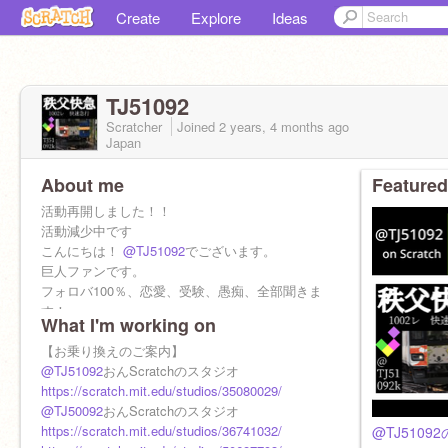
Create
Explore
Ideas
TJ51092
Scratcher
Joined
2 years, 4 months
ago
Japan
About me
Featured
活動再開しました！！
活動減少中です
こんにちは！
@TJ51092
でございます。
巨人ファンです。
フォロバ100％、恋愛、受験、愚痴、全部聞きま
す！
What I'm working on
主にゲームとかを作っています。
よろしくお願いします。
【お乗り換えのご案内】
【サブ垢開設しました】
@TJ51092
おんScratchのスタジオ
サブ垢：
https://scratch.mit.edu/studios/35080029/
@TJ50092
【最近の心境】
@TJ50092
おんScratchのスタジオ
なんとなく暗いなあ…
https://scratch.mit.edu/studios/36741032/
@TJ5109