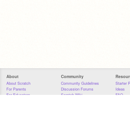
About
Community
Resour
About Scratch
Community Guidelines
Starter 
For Parents
Discussion Forums
Ideas
For Educators
Scratch Wiki
FAQ
For Developers
Statistics
Downloa
Our Team
Contact
Donors
Jobs
Donate