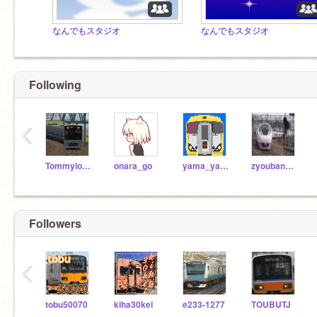
なんでもスタジオ
なんでもスタジオ
Following
‹
Tommylongeyelashes
onara_go
yama_yashio
zyoubanmito
Followers
‹
tobu50070
kiha30kei
e233-1277
TOUBUTJ