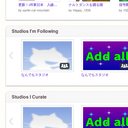
更新！JR東日本 入線メロディー集
ナルトダンスを踊る猫
by
sprite-cat-mountain
by
Happy_1206
by
10
Studios I'm Following
‹
なんでもスタジオ
なんでもスタジオ
Studios I Curate
‹