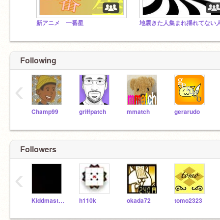
新アニメ 一番星
地震きた人集まれ揺れてない
Following
‹
Champ99
griffpatch
mmatch
gerarudo
Followers
‹
Kiddmaste-ez_lol
h110k
okada72
tomo2323