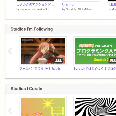
カクカクのアクションゲーム！【拡散希望】
いぇーい
by
superscratchmaker3Jr
by
Scratch_Attck-Titan
by
Mac
Studios I'm Following
‹
フォロバ（f4f〇）をするスタジオ（拡散希望！）
Studios I Curate
‹