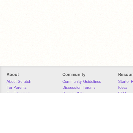
About
Community
Resour
About Scratch
Community Guidelines
Starter 
For Parents
Discussion Forums
Ideas
For Educators
Scratch Wiki
FAQ
For Developers
Statistics
Downloa
Our Team
Contact
Donors
Jobs
Donate