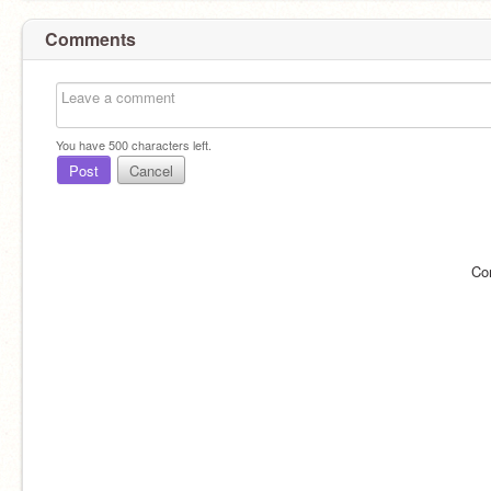
Comments
You have
500
characters left.
Post
Cancel
Co