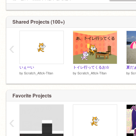
フォロワー1000人目指してます！
スク友
https://scrath.mit.edu/projects/827548861
Shared Projects (100+)
‹
いぇーい
トイレ行ってくるお☆
夏だ
by
Scratch_Attck-Titan
by
Scratch_Attck-Titan
by
Scr
Favorite Projects
‹