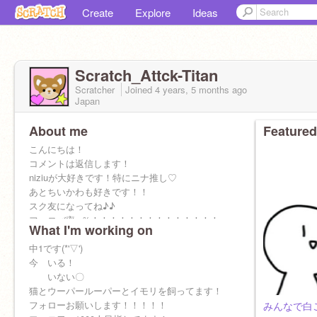
Create
Explore
Ideas
Scratch_Attck-Titan
Scratcher
Joined
4 years, 5 months
ago
Japan
About me
Featured
こんにちは！
コメントは返信します！
niziuが大好きです！特にニナ推し♡
あとちいかわも好きです！！
スク友になってね♪♪
フォロバ率∞％！！！！！！！！！！！！！！
What I'm working on
誕生日は1月11日です！
好きなyoutuberは、キヨ、p丸様、まふまふで
中1です(*'▽')
す！
今 いる！
いない〇
猫とウーパールーパーとイモリを飼ってます！
フォローお願いします！！！！！
みんなで白ご