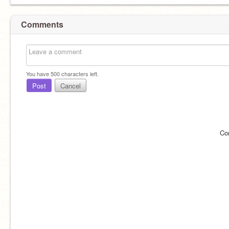
Comments
You have
500
characters left.
Post
Cancel
Co