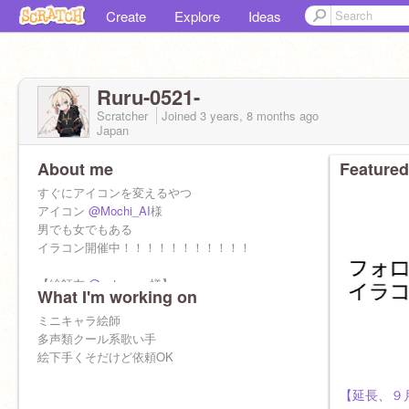
Create
Explore
Ideas
Ruru-0521-
Scratcher
Joined
3 years, 8 months
ago
Japan
About me
Featured
すぐにアイコンを変えるやつ
アイコン
@Mochi_AI
様
男でも女でもある
イラコン開催中！！！！！！！！！！！
【絵師友
@natumeru
様】
What I'm working on
本垢
ミニキャラ絵師
@Lemon_0521_
@Lemon_0521_
多声類クール系歌い手
のサブ垢
専属絵師様
絵下手くそだけど依頼OK
@dorasaku
@minaminoyasai
@chachamaru2011