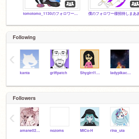
tomotomo_1130のフォロワースタジオ/自由スタジオ
Following
‹
kanta
griffpatch
Shygirrl1999
ladypikachu89
Followers
‹
amane02150211
nozoms
MICo-H
rina_uta