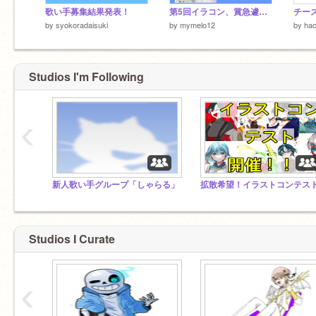
歌い手募集結果発表！
第5回イラコン、賞急遽変更のお知らせ
チー
by
syokoradaisuki
by
mymelo12
by
hac
Studios I'm Following
‹
新人歌い手グループ「しゃらる」
Studios I Curate
‹