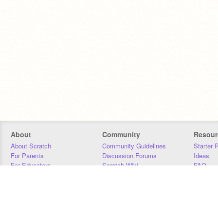
About
Community
Resour
About Scratch
Community Guidelines
Starter 
For Parents
Discussion Forums
Ideas
For Educators
Scratch Wiki
FAQ
For Developers
Statistics
Downloa
Our Team
Contact
Donors
Jobs
Donate