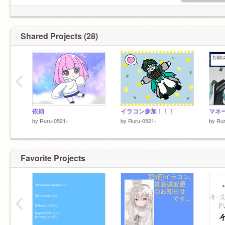
Shared Projects (28)
‹
依頼
イラコン参加！！！
by
Ruru-0521-
by
Ruru-0521-
by
Rur
Favorite Projects
‹