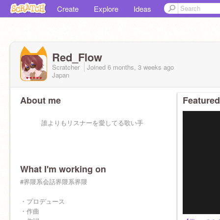
Create
Explore
Ideas
Red_Flow
Scratcher
Joined
6 months, 3 weeks
ago
Japan
About me
Featured
誰よりもリスナーを愛してる歌い手
What I'm working on
#界隈系会話界隈系界隈
・プロデュース
・作曲