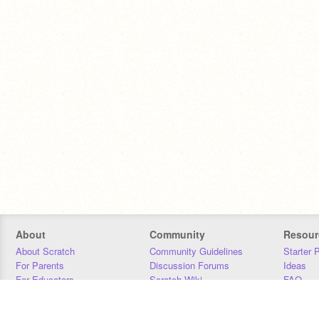
About
Community
Resour
About Scratch
Community Guidelines
Starter 
For Parents
Discussion Forums
Ideas
For Educators
Scratch Wiki
FAQ
For Developers
Statistics
Downloa
Our Team
Contact