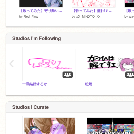
【歌ってみた】寄り酔い feat. Tsubaki
【歌ってみた】盛れ!ミ・アモーレ cover.枸届音尊
by
Red_Flow
by
xX_MIKOTO_Xx
by
wa
Studios I'm Following
‹
一旦結婚するか
粒焼
Studios I Curate