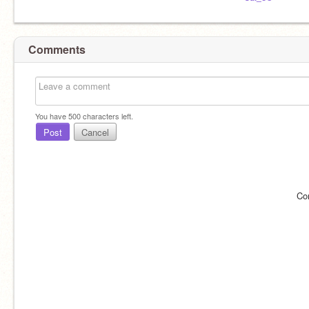
Comments
You have
500
characters left.
Post
Cancel
Co