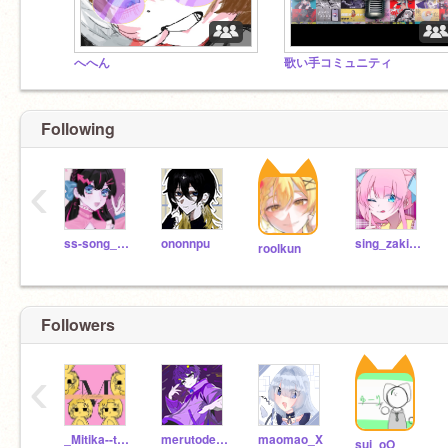
へへん
歌い手コミュニティ
Following
‹
ss-song_moon
ononnpu
sing_zakinonnshi
roolkun
Followers
‹
_Mitika--tsubakids_
merutodesu
maomao_X
sui_oO