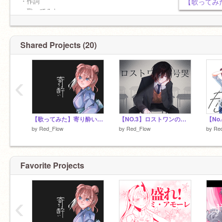
・作詞
【歌ってみた】
・歌ってみた
・後輩指導
地雷：許可なしタメ
Shared Projects (20)
呼び捨て
‹
【歌ってみた】寄り酔い feat. Tsubaki
【NO.3】ロストワンの号哭歌ってみた
by
Red_Flow
by
Red_Flow
by
Re
Favorite Projects
‹