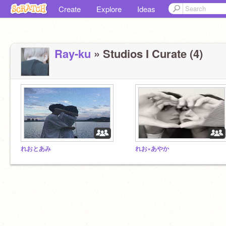
Create
Explore
Ideas
Ray-ku
» Studios I Curate (4)
れおとあみ
れお×あやか