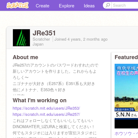
Create
Explore
Ideas
JRe351
Scratcher
Joined
4 years, 2 months
ago
Japan
About me
Featured
JRe257のアカウントのパスワードわすれたので
新しいアカウントを作りました。これからもよ
ろしく〜
ニゴナナが大好き（E257系）E351系も大好き
他にメトナナ、E353色々好き
リア友
What I'm working on
https://scratch.mit.edu/projects/787613163/
tyuuitidesu
https://scratch.mit.edu/users/JRe353/
https://scratch.mit.edu/users/JRe257/
これはフォローしなくてもいいししてもいい
DINOMAHTER_UZURAと検索してください！
何でもスタジオには入りますが宣伝スタジオに