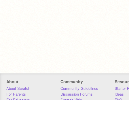
About
Community
Resour
About Scratch
Community Guidelines
Starter 
For Parents
Discussion Forums
Ideas
For Educators
Scratch Wiki
FAQ
For Developers
Statistics
Downloa
Our Team
Contact
Donors
Jobs
Donate