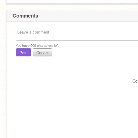
Comments
You have
500
characters left.
Post
Cancel
Co