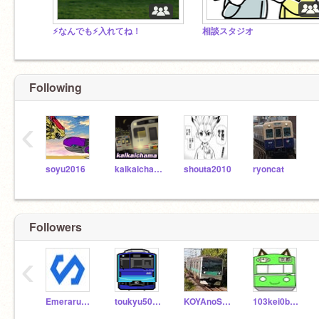
⚡なんでも⚡入れてね！
相談スタジオ
Following
‹
soyu2016
kaikaichama
shouta2010
ryoncat
Followers
‹
Emerarudo7
toukyu501R
KOYAnoSATO_TV
103kei0bandai