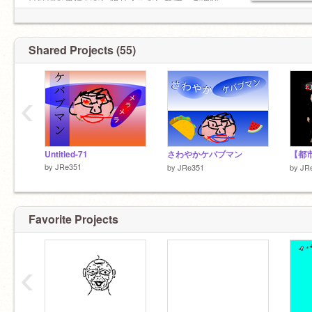
は特別な事情がない限り入らないです。ご理解
お願いします。2023年1月16日16時51分現在から
Shared Projects (55)
‹
Untitled-71
さわやかケバブマン
by
JRe351
by
JRe351
by
JR
Favorite Projects
‹