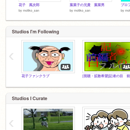
花子 風次郎
葉菜子の兄貴 葉菜男
プロ
by
motiko_san
by
motiko_san
by
mot
Studios I'm Following
‹
花子ファンクラブ
Studios I Curate
‹