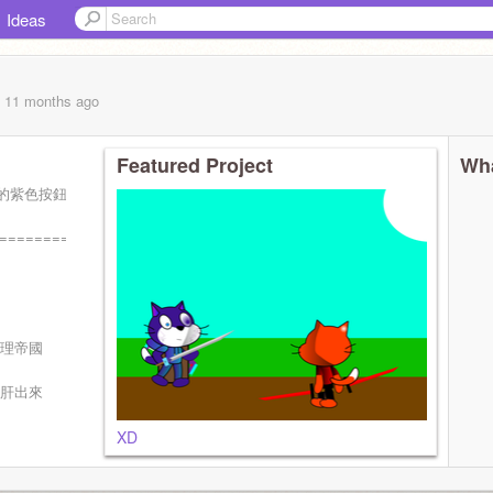
Ideas
, 11 months
ago
Featured Project
Wha
的紫色按鈕
==========.
和管理帝國
kibidi
玩笑別當真)如果有
力肝出來
！
XD
==========