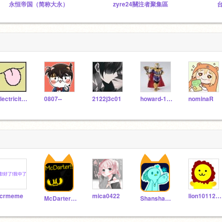
永恒帝国（简称大永）
zyre24關注者聚集區
Electricity0906
0807--
2122j3c01
howard-100721
nominaR
crmeme
mica0422
lion1011231
McDarter303
Shanshan2347