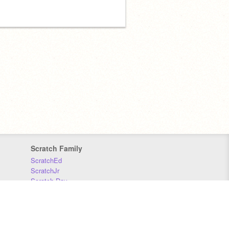
Scratch Family
ScratchEd
ScratchJr
Scratch Day
Scratch Conference
Scratch Foundation