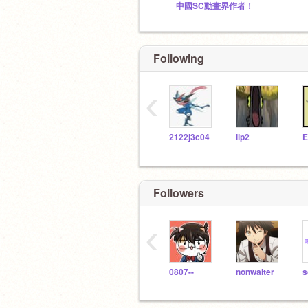
中國SC動畫界作者！
Following
‹
2122j3c04
llp2
Followers
‹
0807--
nonwalter
s