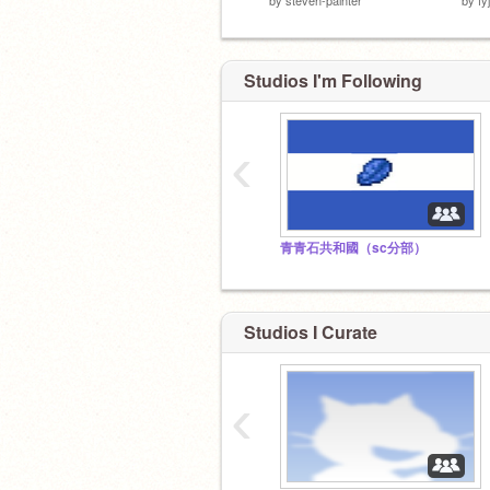
Studios I'm Following
‹
青青石共和國（sc分部）
Studios I Curate
‹