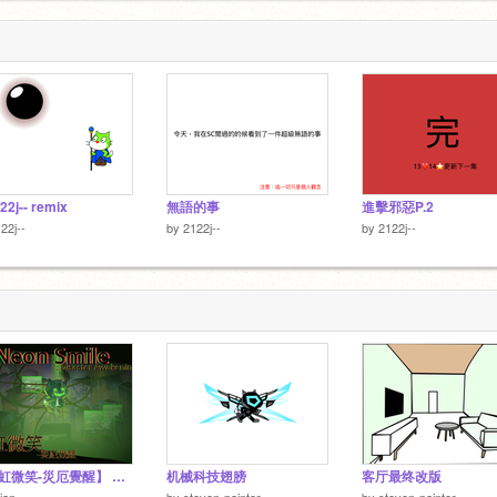
烈烈的大干一
2j-- remix
無語的事
進擊邪惡P.2
22j--
by
2122j--
by
2122j--
【霓虹微笑-災厄覺醒】 Neon Smile: Awakening of Calamity
机械科技翅膀
客厅最终改版
jian
by
steven-painter
by
steven-painter