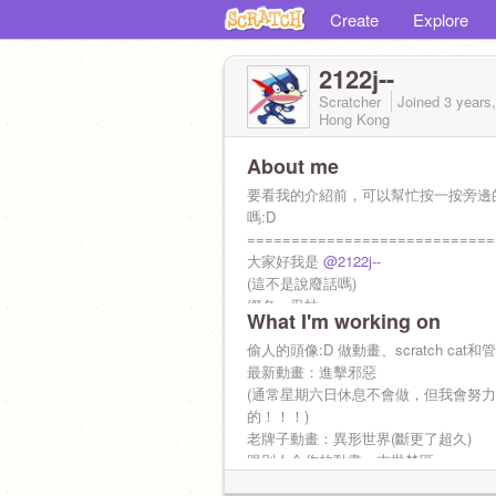
Create
Explore
2122j--
Scratcher
Joined
3 years
Hong Kong
About me
要看我的介紹前，可以幫忙按一按旁邊
嗎:D
============================
大家好我是
@2122j--
(這不是說廢話嗎)
網名：忍蛙
What I'm working on
一個活潑可愛⋯⋯
XD搞错了再来！！！
偷人的頭像:D 做動畫、scratch cat
一個活潑開朗的少年，我喜歡看沙雕動漫和S
最新動畫：進擊邪惡
Toilet，玩Minecraft等等，搞基(開
(通常星期六日休息不會做，但我會努
志同道合的人不妨到我的評論區聊天吧
的！！！)
老牌子動畫：異形世界(斷更了超久)
跟別人合作的動畫：末世禁區⋯
============================