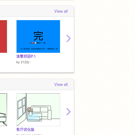
View all
›
進擊邪惡P.1
一個不知多久前做的貓XD
宣戰加
by
2122j--
by
2122j--
by
2122j
View all
›
客厅优化版
卧室背景优化版
呼叫@s
by
steven-painter
by
steven-painter
by
PY_1