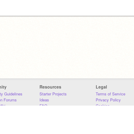
ity
Resources
Legal
y Guidelines
Starter Projects
Terms of Service
on Forums
Ideas
Privacy Policy
iki
FAQ
Cookies
Download
DMCA
Contact Us
DSA Requirements
MIT Accessibility