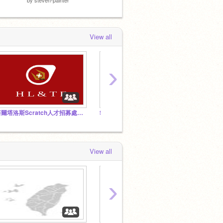
View all
›
塔爾塔洛斯Scratch人才招募處(中文)
Scratch中文圈極限廝殺Cat設計暨動畫大賽
成神路
View all
›