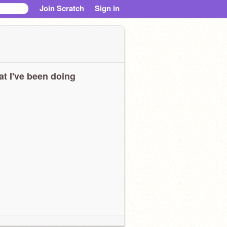
Join Scratch
Sign in
t I've been doing