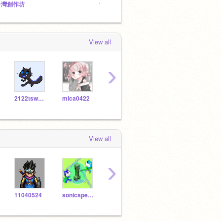
台灣創作坊
150關 貓咪繪畫比賽
獸魂傳
View all
›
2122tswmps-4a27
mica0422
lion1011231
Shanshan2347
View all
›
11040524
sonicspeedgo21
qwer923
ImAmgous2122