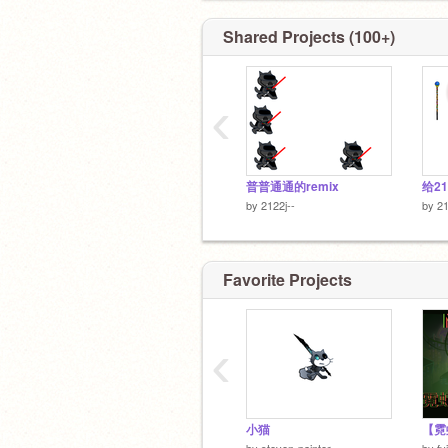
給我自己
既然老天给我这一身本事，那麼就空空
Shared Projects (100+)
场
============================
=v=
‹
普普通通的remix
给212
by
2122j--
by
21
Favorite Projects
‹
小猫
by
steven-painter
by
fy