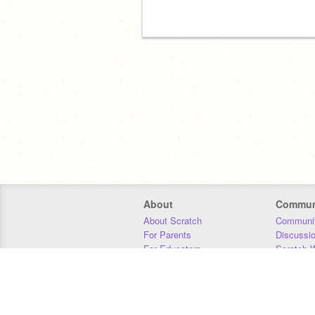
About
Commun
About Scratch
Communit
For Parents
Discussi
For Educators
Scratch W
For Developers
Statistics
Our Team
Donors
Jobs