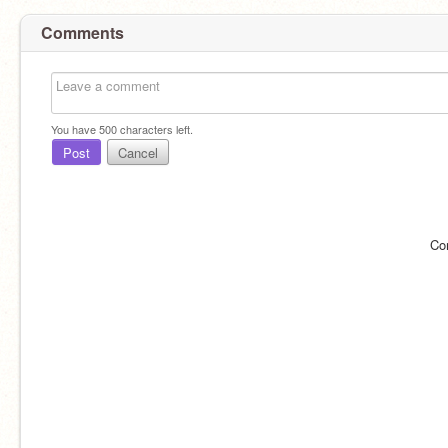
Comments
You have
500
characters left.
Post
Cancel
Co