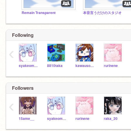
Remain Transparent
本音言うだけのスタジオ
Following
‹
syakeomusubi
8810taka
kawausonight-star
rurinene
Followers
‹
15ame__
syakeomusubi
rurinene
raka_20