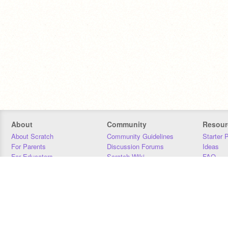
About
Community
Resour
About Scratch
Community Guidelines
Starter 
For Parents
Discussion Forums
Ideas
For Educators
Scratch Wiki
FAQ
For Developers
Statistics
Downloa
Our Team
Contact
Donors
Jobs
Donate