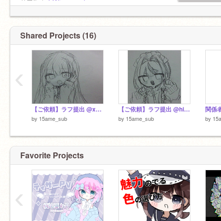
サブ垢｜
@15ame_sub
V垢 ｜
@Spinel_827
Shared Projects (16)
‹
【ご依頼】ラフ提出 @xx_Kiki-official_xx様
【ご依頼】ラフ提出 @hizageri_dayo_様
by
15ame_sub
by
15ame_sub
by
15
Favorite Projects
‹