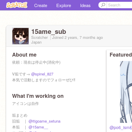
Create
Explore
Ideas
15ame_sub
Scratcher
Joined
2 years, 7 months
ago
Japan
About me
Featured
依頼：現在は停止中(消化中)
V垢です→
@spinel_827
本気で活動しますのでフォローぜひ‼️
ーーーーーーー
What I'm working on
@15ame__
のサブ垢です
雑多垢 兼 依頼垢
アイコンは自作
フォロー対象：好き様
垢まとめ
中一な女子
旧垢 ｜
@itigoame_setuna
#めるめいと #わたっ子 #つかりん勢
本垢 ｜
@15ame__
@po6_ism