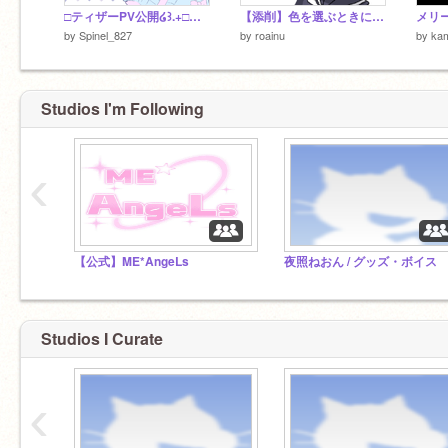
□ティザーPV公開໒꒱.+□￤ଳഒ◇˚
【添削】色を選ぶときに気を付けること
by
Spinel_827
by
roainu
by
kam
Studios I'm Following
‹
【公式】ME*AngeLs
夜照ねおん / グッズ・ボイス
Studios I Curate
‹