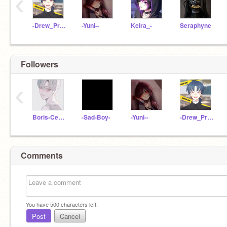
‹
-Drew_Pride-
-Yuni--
Keira_-
Seraphyne
Followers
‹
Boris-Cedric_
-Sad-Boy-
-Yuni--
-Drew_Pride-
Comments
You have
500
characters left.
Post
Cancel