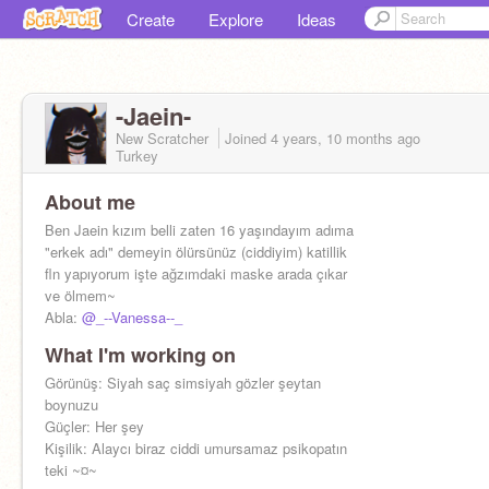
Create
Explore
Ideas
-Jaein-
New Scratcher
Joined
4 years, 10 months
ago
Turkey
About me
Ben Jaein kızım belli zaten 16 yaşındayım adıma
"erkek adı" demeyin ölürsünüz (ciddiyim) katillik
fln yapıyorum işte ağzımdaki maske arada çıkar
ve ölmem~
Abla:
@_--Vanessa--_
What I'm working on
Görünüş: Siyah saç simsiyah gözler şeytan
boynuzu
Güçler: Her şey
Kişilik: Alaycı biraz ciddi umursamaz psikopatın
teki ~¤~