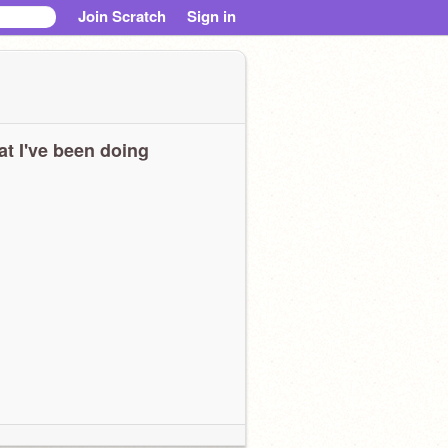
Join Scratch
Sign in
t I've been doing