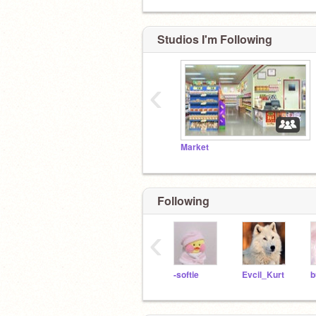
Studios I'm Following
‹
Market
Following
‹
-softie
Evcil_Kurt
b