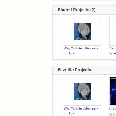
Shared Projects (2)
Wağ Yuri'nin gülümserken fotosunu çektiwm :>
Ben
by
-Arya
by
-A
Favorite Projects
Wağ Yuri'nin gülümserken fotosunu çektiwm :>
by
-Arya
by
n