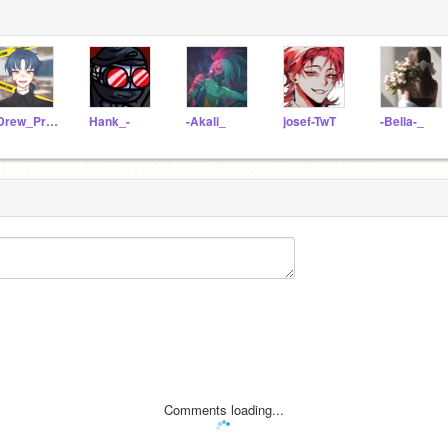
-Drew_Pride-
Hank_-
-Akali_
josef-TwT
-Bella-_
Comments loading...