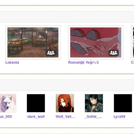
Lokanta
Romatiğk Yeğr!<3
C
uz_000
-dark_wolf
Wolf_Valiente
_Softie_Blackpink_
Lyra99