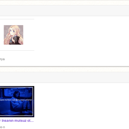
rya
⛓ Bir insanın mutsuz olduğunu nasıl anlarsın ?
eo-n