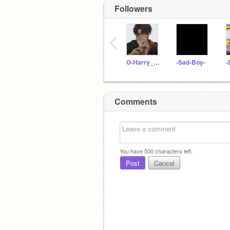
Followers
‹
O-Harry_Potter-O
-Sad-Boy-
Comments
You have
500
characters left.
Post
Cancel