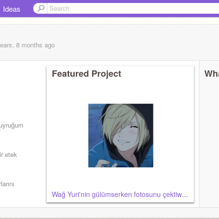
Ideas
years, 8 months
ago
Featured Project
Wha
 kuyruğum
ir etek
larını
Wağ Yuri'nin gülümserken fotosunu çektiwm :>