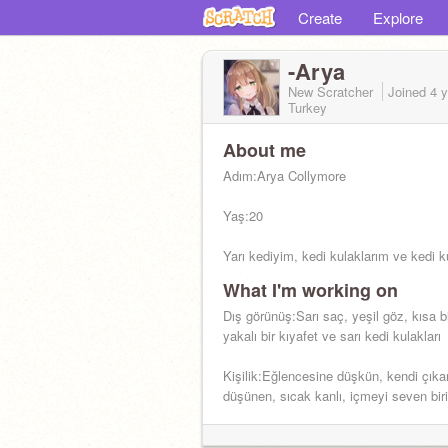
Create
Explore
-Arya
New Scratcher
Joined
4 
Turkey
About me
Adım:Arya Collymore
Yaş:20
Yarı kediyim, kedi kulaklarım ve kedi
var
What I'm working on
Sew:Uhm- Karışık
Dış görünüş:Sarı saç, yeşil göz, kısa b
yakalı bir kıyafet ve sarı kedi kulakları
İçmeyi sewerim
Kişilik:Eğlencesine düşkün, kendi çıkar
düşünen, sıcak kanlı, içmeyi seven biri
Hobi:Partiler ve bira-