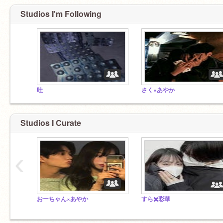
Studios I'm Following
吐
さく×あやか
Studios I Curate
‹
おーちゃん×あやか
すら✖️彩華