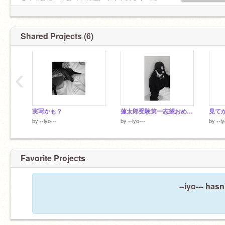
こよくて優しくて話しやすい！！大好き！一緒
に居て落ち着く！めっちゃ褒めてくれる！！傷
つけたら許さないから！絶対に！
Shared Projects (6)
‹
実写かも？
蓮太郎受験第一志望おめでとう！
見て
by
--iyo---
by
--iyo---
by
--iy
Favorite Projects
--iyo--- has