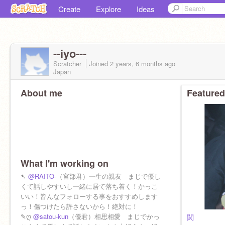
Create
Explore
Ideas
--iyo---
Scratcher
Joined
2 years, 6 months
ago
Japan
About me
Featured
What I'm working on
➷
@RAITO-
（宮部君）一生の親友 まじで優し
くて話しやすいし一緒に居て落ち着く！かっこ
いい！皆んなフォローする事をおすすめします
っ！傷つけたら許さないから！絶対に！
✎ღ
@satou-kun
（優君）相思相愛 まじでかっ
関