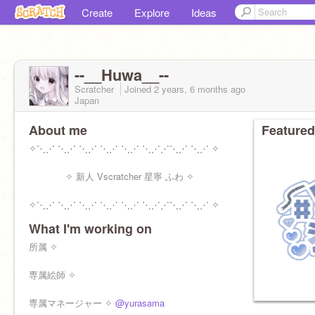
Create
Explore
Ideas
--__Huwa__--
Scratcher
Joined
2 years, 6 months
ago
Japan
About me
Featured
✧⋱⋰ ⋱⋰ ⋱⋰ ⋱⋰ ⋱⋰ ⋱⋰⋰⋱⋰ ⋱⋰ ✧
✧ 新人 Vscratcher 星寧 ふわ ✧
✧⋱⋰ ⋱⋰ ⋱⋰ ⋱⋰ ⋱⋰ ⋱⋰⋰⋱⋰ ⋱⋰ ✧
What I'm working on
ғᴀ ✧ #ふわーと
ғɴ ✧ ふわりす
所属 ✧
ғᴍ ✧ ⋆°×♥×°✧
専属絵師 ✧
✧⋱⋰ ⋱⋰ ⋱⋰ ⋱⋰ ⋱⋰ ⋱⋰⋰⋱⋰ ⋱⋰ ✧
専属マネージャー ✧
@yurasama