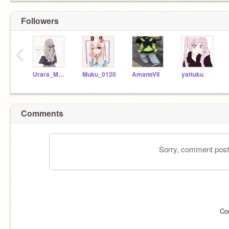
Followers
‹
Urara_Muku
Muku_0120
AmaneVII
yattuku
Comments
Sorry, comment postin
Co