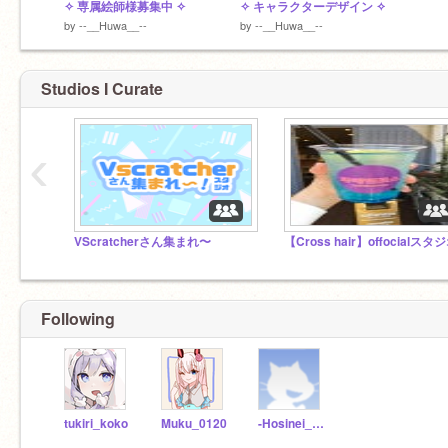
✧ 専属絵師様募集中 ✧
✧ キャラクターデザイン ✧
by
--__Huwa__--
by
--__Huwa__--
Studios I Curate
‹
VScratcherさん集まれ〜
【Cross hair】offocialスタ
Following
tukiri_koko
Muku_0120
-Hosinei_Huwa-