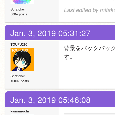
Last edited by mitak
Scratcher
500+ posts
Jan. 3, 2019 05:31:27
TOUFU210
背景をバックパッ
す。
Scratcher
1000+ posts
Jan. 3, 2019 05:46:08
kaaramochi