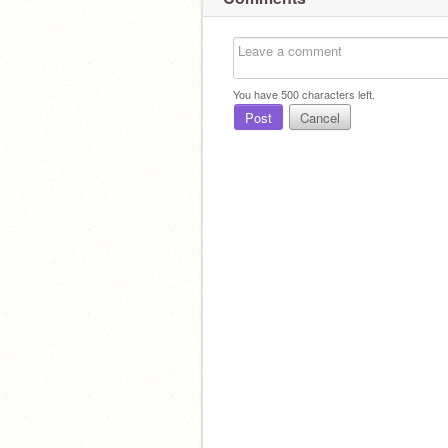
You have
500
characters left.
Post
Cancel