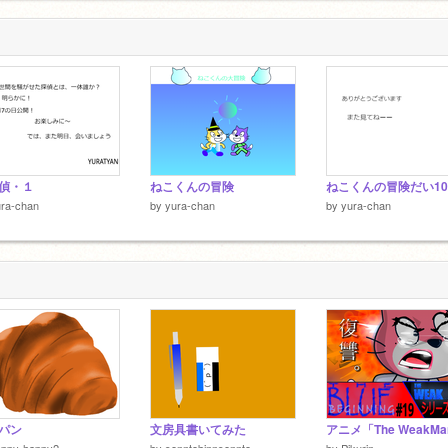
～
偵・１
ねこくんの冒険
ねこくんの冒険だい1
ura-chan
by
yura-chan
by
yura-chan
パン
文房具書いてみた
appy-happy2
by
senntobinnsennto
by
Pikurin