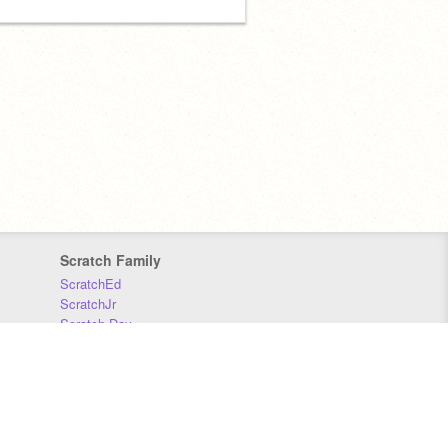
Scratch Family
ScratchEd
ScratchJr
Scratch Day
Scratch Conference
Scratch Foundation