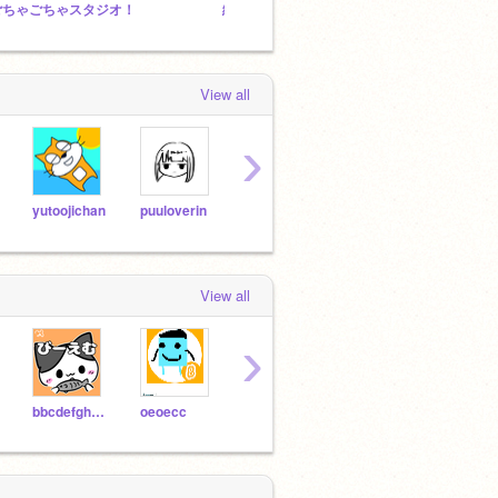
ごちゃごちゃスタジオ！
絵を書くのが好きな人あつまれー（絵以外でも入れてね！）
View all
›
yutoojichan
puuloverin
mimimimimichan
SayYah_1007
kai_
View all
›
bbcdefghijklmm
oeoecc
PANNDA5GOU
akienlab_3133
poch