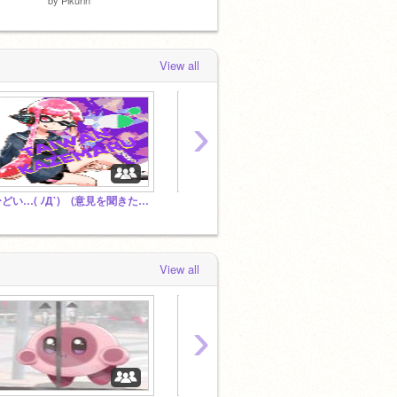
View all
›
ひどい…( ﾉД`) (意見を聞きたいので拡散希望)
【雑談】スプラ好き集まれ！！
ゲーム
View all
›