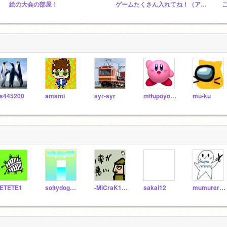
絵の大会の部屋！
ゲームたくさん入れてね！（アニメも）
s445200
amami
syr-syr
mitupoyokirby
mu-ku
ETETE1
soltydog123
-MiCraK12345-
sakai12
mumurererere