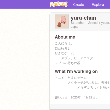
Create
Explore
yura-chan
Scratcher
Joined
4 years
Japan
About me
こんにちは。
自己紹介↓
好きなゲーム
スプラ、ピュアニスタ
スプラの持ち武器
デュアル、リッター
What I'm working on
スプラの腕前
X帯、XP2221
アニメ、たまにゲーム
ピュアニスタ
スクラッチ2年ぶりに、復帰し
名前 IRUKA=^_^=
どうぞよろしくお願いし
フォローよろしく！
好きな食べ物
書いた日 2025年 1月29日。
チキン南蛮、寿司
好きな、実況者