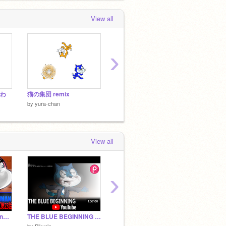
View all
›
0わ
猫の集団 remix
ねこくとパープルのわざしょうかい
by
yura-chan
by
yura-chan
by
yura
View all
›
アニメ「The WeakMan」第23話「復讐＜リベンジ＞」 THE BLUE BEGINNING #19
THE BLUE BEGINNING 一気見
みんなでリレー remix!×20！！！remix
by
Pikurin
by
Kktahy0722123
by
TET