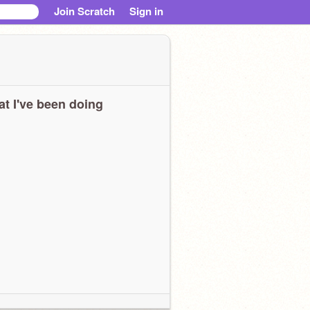
Join Scratch
Sign in
t I've been doing