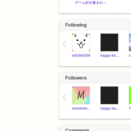
ゲーム好き集まれ～
Following
‹
s00384206
happy-happy2
c
Followers
‹
mimimimimichan
happy-happy2
T
Comments