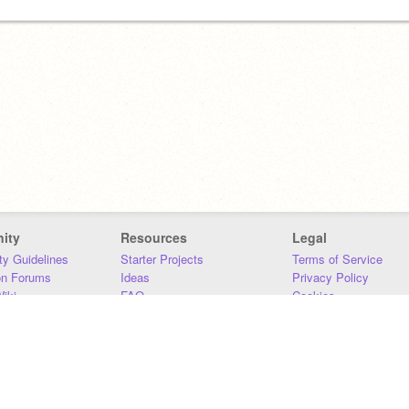
ity
Resources
Legal
y Guidelines
Starter Projects
Terms of Service
on Forums
Ideas
Privacy Policy
iki
FAQ
Cookies
Download
DMCA
Contact Us
DSA Requirements
MIT Accessibility