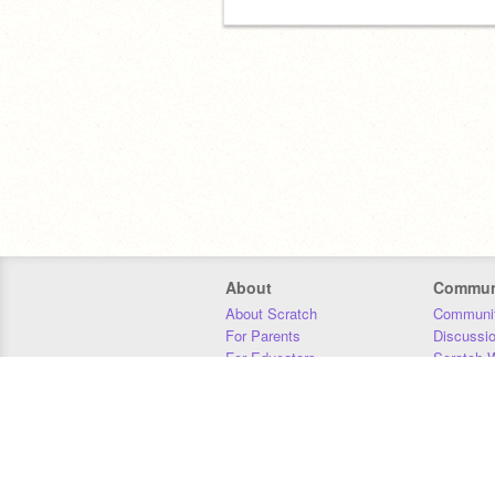
About
Commun
About Scratch
Communit
For Parents
Discussi
For Educators
Scratch W
For Developers
Statistics
Our Team
Donors
Jobs
Donate