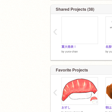
かめちゃん、スキマ、直撃のぱいなぽ
クリックス
Shared Projects (38)
趣味
ネイル、ゲーム、絵を描くこと。
書いた日 2025年 1月29日。
‹
重大発表！
名探
by
yura-chan
by
y
Favorite Projects
‹
おすし
朝は
by
happy-happy2
by
h