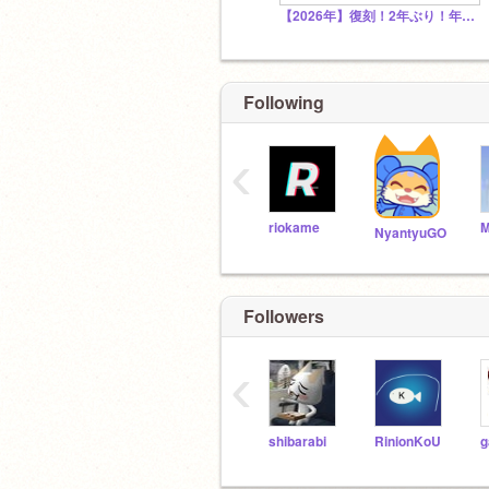
【2026年】復刻！2年ぶり！年明けカウントダウンスタジオ！ 雑談・年明け \(≧▽≦)/
Following
‹
riokame
NyantyuGO
Followers
‹
shibarabi
RinionKoU
g