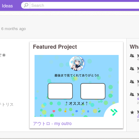
Ideas
, 6 months
ago
Featured Project
Wha
そ◉
4
4
3
2
テトリス
2
アウトロ - my outro
2