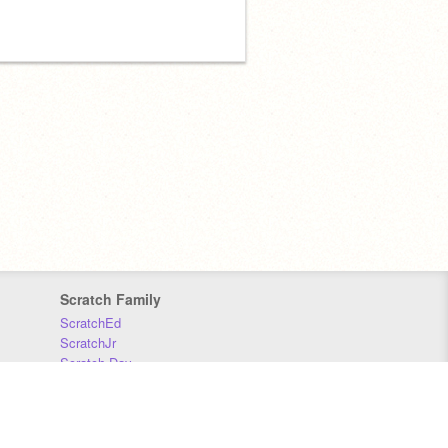
Scratch Family
ScratchEd
ScratchJr
Scratch Day
Scratch Conference
Scratch Foundation