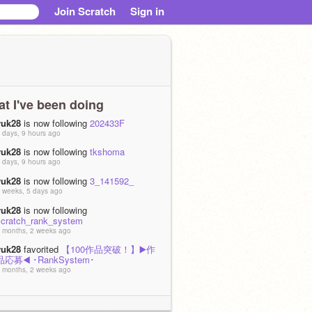
Join Scratch
Sign in
t I've been doing
yuk28
is now following
202433F
 days, 9 hours ago
yuk28
is now following
tkshoma
 days, 9 hours ago
yuk28
is now following
3_141592_
 weeks, 5 days ago
yuk28
is now following
scratch_rank_system
 months, 2 weeks ago
yuk28
favorited
【100作品突破！】▶️作
品応募◀️ ･RankSystem･
 months, 2 weeks ago
yuk28
loved
【100作品突破！】▶️作品応
募◀️ ･RankSystem･
 months, 2 weeks ago