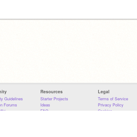
ity
Resources
Legal
y Guidelines
Starter Projects
Terms of Service
on Forums
Ideas
Privacy Policy
iki
FAQ
Cookies
Download
DMCA
Contact Us
DSA Requirements
MIT Accessibility