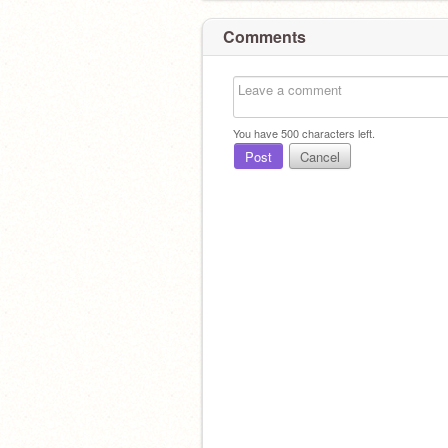
Comments
You have
500
characters left.
Post
Cancel