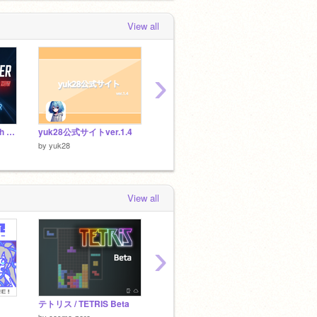
View all
›
Beat Saber on scratch !【試作】
yuk28公式サイトver.1.4
shoumaruの見たら…押せ！ remix
by
yuk28
by
yuk28
by
yuk2
View all
›
テトリス / TETRIS Beta
マリオカートワールド レインボーロード MARIOKART WORLD RAINBOW ROAD
by
cosmo-zero
by
mayato21
by
kawau