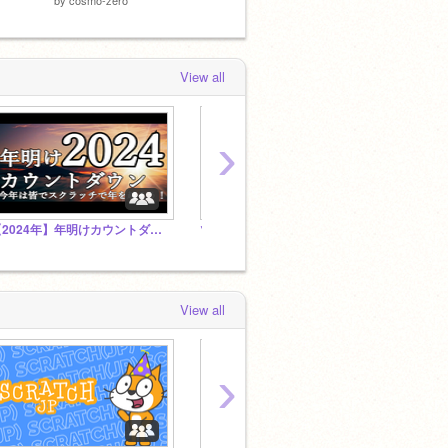
View all
›
【2024年】年明けカウントダウンスタジオ！ 雑談・年明け \(≧▽≦)/ (現在は何でもスタジオ)
ツール集 Tools
素材
View all
›