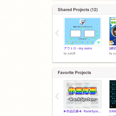
Shared Projects (12)
‹
アウトロ - my outro
by
yuk28
by
y
Favorite Projects
‹
▶️作品応募◀️ ･RankSystem･
by
M