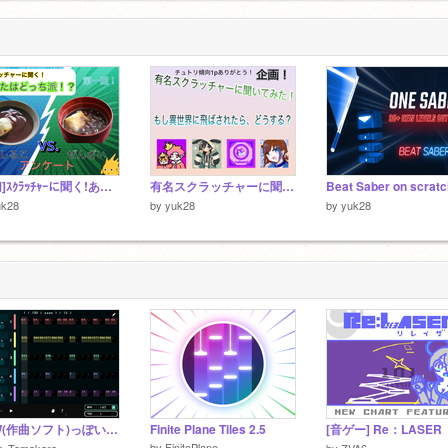
[締切]ｽｸﾗｯﾁｬｰに聞く!あなたはどっち派⁉︎(アンケート)
有名スクラッチャーに聞いてみた！#2［拡散希望］
uk28
by
yuk28
by
yuk28
DAW(作曲ソフト)っぽいの ver 4.0 スクリプト演奏
Finite Plane Tiles 2.5
[音ゲー] Re：LASER
by
FinitePlane
r_Tomakara
by
ZVA6