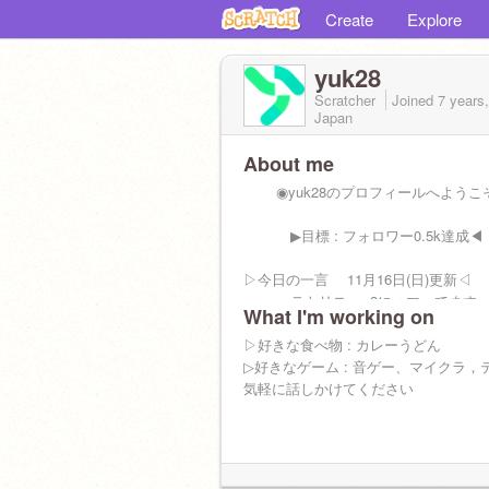
Create
Explore
yuk28
Scratcher
Joined
7 years
Japan
About me
◉yuk28のプロフィールへようこ
▶︎目標 : フォロワー0.5k達成◀︎
▷今日の一言 11月16日(日)更新◁
テトリスneo2にハマってます
What I'm working on
▷スク友
▷好きな食べ物 : カレーうどん
@EMItyan1077
▷好きなゲーム : 音ゲー、マイクラ，
@ykuekii
気軽に話しかけてください
@Rainy0506
▷実績 チュトリ傾向1p 1回