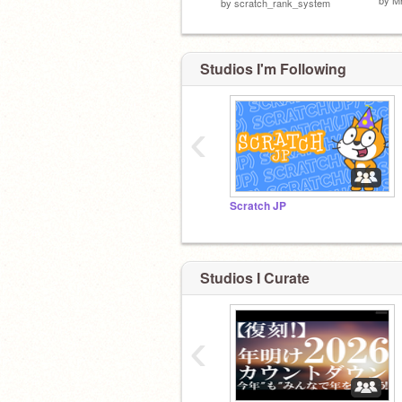
by
scratch_rank_system
Studios I'm Following
‹
Scratch JP
Studios I Curate
‹