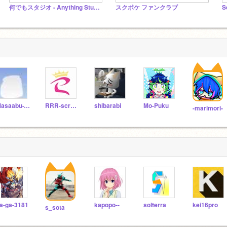
何でもスタジオ - Anything Studio
スクポケ ファンクラブ
S
Masaabu-YT
RRR-scratch
shibarabi
Mo-Puku
-marimori-
a-ga-3181
kapopo--
solterra
kei16pro
s_sota