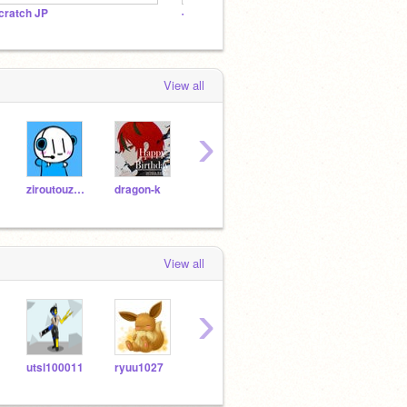
cratch JP
-abobo-ファンクラブ
View all
›
ziroutouzyou
dragon-k
kamenomelon
Nekonohi2222
View all
›
utsl100011
ryuu1027
WERE_SIRIUS_HERE
k2005010kk
lmss