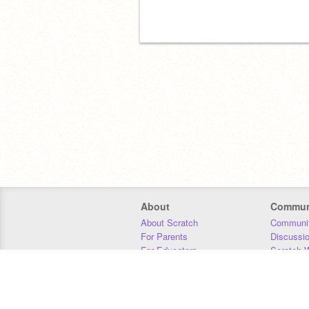
About
Commun
About Scratch
Communit
For Parents
Discussi
For Educators
Scratch W
For Developers
Statistics
Our Team
Donors
Jobs