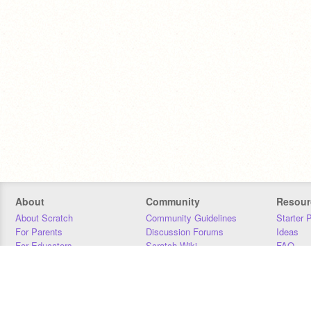
About
Community
Resour
About Scratch
Community Guidelines
Starter 
For Parents
Discussion Forums
Ideas
For Educators
Scratch Wiki
FAQ
For Developers
Statistics
Downloa
Our Team
Contact
Donors
Jobs