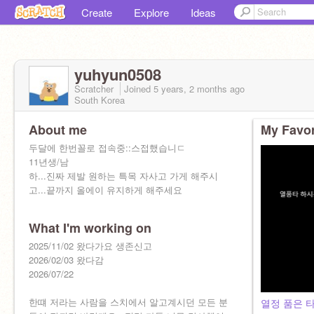
Create
Explore
Ideas
yuhyun0508
Scratcher
Joined
5 years, 2 months
ago
South Korea
About me
My Favor
두달에 한번꼴로 접속중::스접했습니ㄷ
11년생/남
하...진짜 제발 원하는 특목 자사고 가게 해주시
고...끝까지 올에이 유지하게 해주세요
What I'm working on
2025/11/02 왔다가요 생존신고
2026/02/03 왔다감
2026/07/22
한떄 저라는 사람을 스치에서 알고계시던 모든 분
열정 품은 