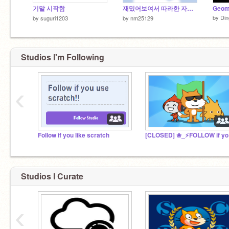
기말 시작함
재밌어보여서 따라한 자의 최후
by
Din
by
suguri1203
by
nm25129
Studios I'm Following
‹
Follow if you like scratch
[CLO
Studios I Curate
‹