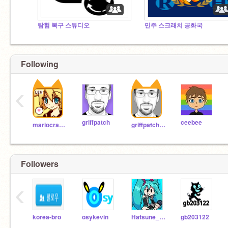
탐험 복구 스튜디오
민주 스크래치 공화국
Following
‹
griffpatch
ceebee
mariocrafter
griffpatch_tutor
Followers
‹
korea-bro
osykevin
Hatsune_miku_fnf
gb203122