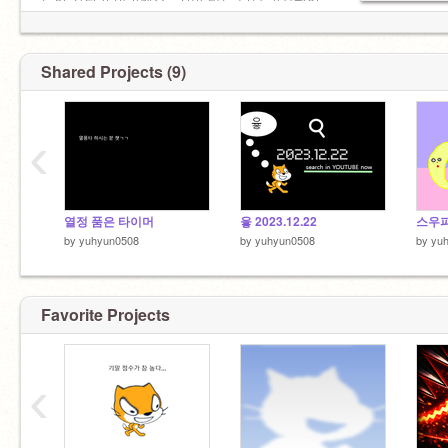
들이 잘되길 바랄게요...정말 다들 너무 감사했어
요
Shared Projects (9)
‹
열정 품은 타이머
윻 2023.12.22
스우
by
yuhyun0508
by
yuhyun0508
by
yu
Favorite Projects
‹