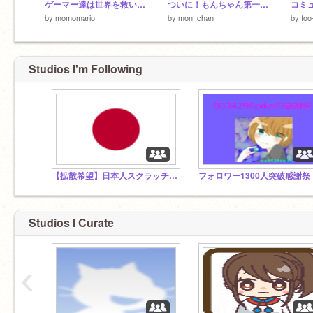
ゲーマー達は世界を救いたい ♯2 現実世界の危機
ついに！もんちゃん第一回イラコンの結果発表！！
by
momomario
by
mon_chan
by
foo
Studios I'm Following
【拡散希望】日本人スクラッチャー全員集合！
フォロワー1300人突破感謝祭
Studios I Curate
‹