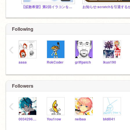
【拡散希望】第2回イラコンを開催いたします!!
Following
‹
aaaa
RokCoder
griffpatch
ikuo190
Followers
‹
0034296pika
You1row
neibaa
bfdi041