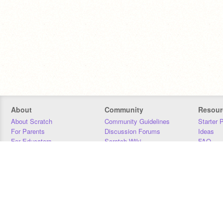
About
Community
Resour
About Scratch
Community Guidelines
Starter 
For Parents
Discussion Forums
Ideas
For Educators
Scratch Wiki
FAQ
For Developers
Statistics
Downloa
Our Team
Contact
Donors
Jobs
Donate