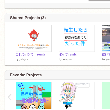
Shared Projects (3)
これでボケて！ remix
ボケて remix
ぼけて 
by
yatejsw
by
yatejsw
by
yat
Favorite Projects
‹