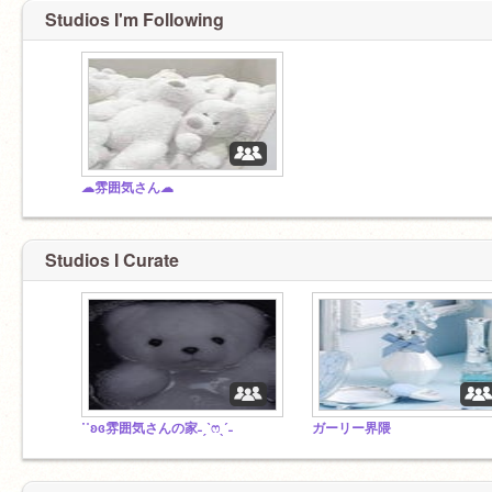
Studios I'm Following
☁雰囲気さん☁
Studios I Curate
˙˚ʚɞ雰囲気さんの家˗ˏˋෆˎˊ˗
ガーリー界隈