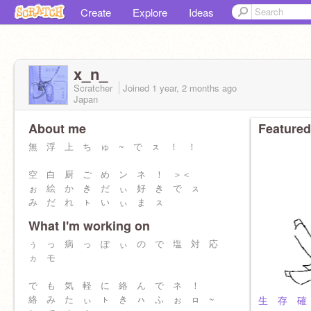
Create
Explore
Ideas
x_n_
Scratcher
Joined
1 year, 2 months
ago
Japan
About me
Featured
無 浮 上 ち ゅ ~ で ㇲ ！ ！
空 白 厨 ご め ン ネ ！ ＞＜
ぉ 絵 か き だ ぃ 好 き で ㇲ
み だ れ ㇳ い ぃ ま ㇲ
What I'm working on
絵 描 き × 雰 囲 気 = み だ れ
ぅ っ 病 っ ぽ ぃ の で 塩 対 応
ヵ モ
で も 気 軽 に 絡 ん で ネ ！
絡 み た ぃ ㇳ き ㇵ ふ ぉ ㇿ ~
生 存 確