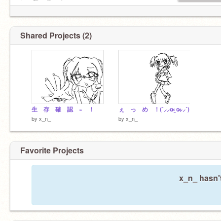
し て ネ ！
Shared Projects (2)
生 存 確 認 ~ ！
ぇ っ め ！(ˊ⸝⸝o̴̶̷ ̫ o̴̶̷⸝⸝ˋ)
by
x_n_
by
x_n_
Favorite Projects
x_n_ hasn't