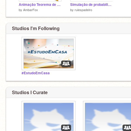
Animação Teorema de Pitagoras
Simulação de probabilidade
by
AmbarFox
by
ruiespadeiro
Studios I'm Following
#EstudoEmCasa
Studios I Curate