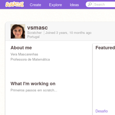
Create
Explore
Ideas
vsmasc
Scratcher
Joined
3 years, 10 months
ago
Portugal
About me
Featured
Vera Mascarenhas
Professora de Matemática
What I'm working on
Primeiros passos em scratch...
Desafio