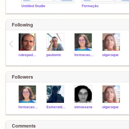
Untitled Studio
Formação
Following
‹
ruiespadeiro
paulomic
formacao_sara
olgaroque
Followers
formacao_sara
EsmeraldaGomes
simoesana
olgaroque
Comments