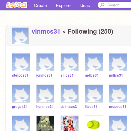
Create
Explore
Ideas
vinmcs31
» Following (250)
stefpcs31
jonmcs31
silfcs31
nellcs31
milics31
gregcs31
honmcs31
dalmccs31
lilacs31
mosecs31