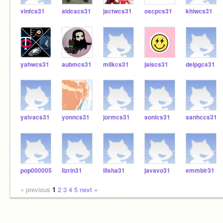
vinfcs31
aidcacs31
jactwcs31
oscpcs31
khlwcs31
yahwcs31
aubmcs31
milkcs31
jaiscs31
delpgcs31
yaivacs31
yonncs31
jormcs31
sonlcs31
sanhccs31
pop000005
lizrin31
lilsha31
javavo31
emmbir31
« previous
1
2
3
4
5
next »