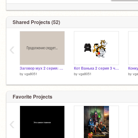
Shared Projects (52)
‹
Заговор мух 2 серия: Подготовка
Кот Ванька 2 серия 3 часть
by
vga8051
by
vga8051
by
vg
Favorite Projects
‹