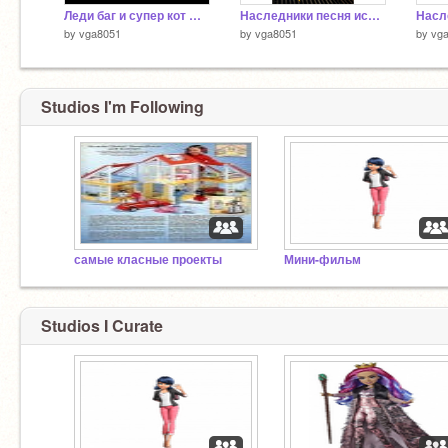
Леди баг и супер кот шок от трейлера недолговечный
Наследники песня испорчен я насквозь
by
vga8051
by
vga8051
by
vg
Studios I'm Following
самые класные проекты
Мини-фильм
Studios I Curate