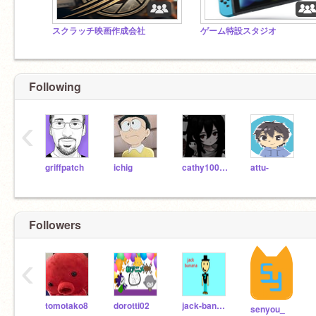
スクラッチ映画作成会社
ゲーム特設スタジオ
Following
‹
griffpatch
ichig
cathy100000000
attu-
Followers
‹
tomotako8
dorotti02
jack-banana
senyou_