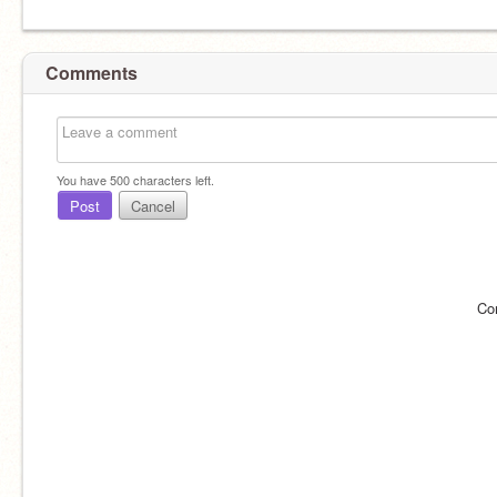
Comments
You have
500
characters left.
Post
Cancel
Co