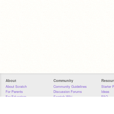
About
Community
Resour
About Scratch
Community Guidelines
Starter 
For Parents
Discussion Forums
Ideas
For Educators
Scratch Wiki
FAQ
For Developers
Statistics
Downloa
Our Team
Contact
Donors