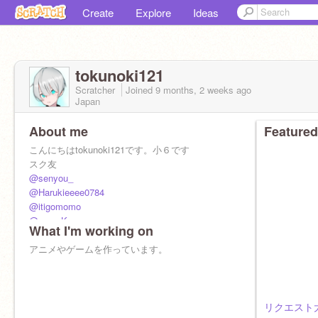
Create
Explore
Ideas
tokunoki121
Scratcher
Joined
9 months, 2 weeks
ago
Japan
About me
Featured
こんにちはtokunoki121です。小６です
スク友
@senyou_
@Harukieeee0784
@itigomomo
@manaKey
What I'm working on
@knhrho5
リア友
アニメやゲームを作っています。
@advele9
リクエスト