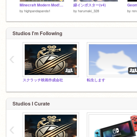
Minecraft Modern Mod!!（２Dマイクラ）
緑インポスター(v4)
Geom
by
highpandapanda1
by
harumaki_328
by
ren
Studios I'm Following
‹
スクラッチ映画作成会社
転生します
Studios I Curate
‹