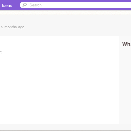
Ideas
, 9 months
ago
Wha
わ