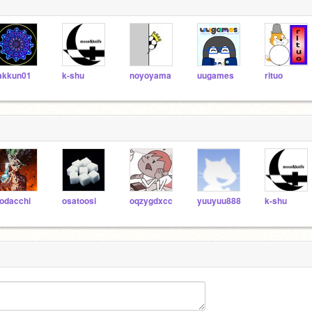
akkun01
k-shu
noyoyama
uugames
rituo
odacchi
osatoosi
oqzygdxcc
yuuyuu888
k-shu