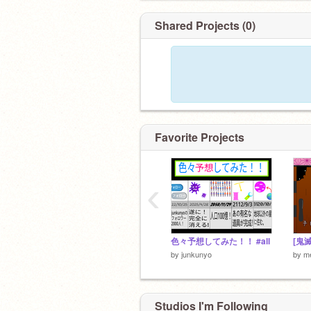
Shared Projects (0)
Favorite Projects
‹
色々予想してみた！！ #all
by
junkunyo
by
me
Studios I'm Following