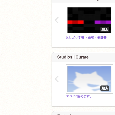
‹
おしどり学校 ＜生徒・教師募集＞ ＜拡散希望＞＜スタジオフォロー希望＞#tutorial
Studios I Curate
‹
Scratch辞めます。