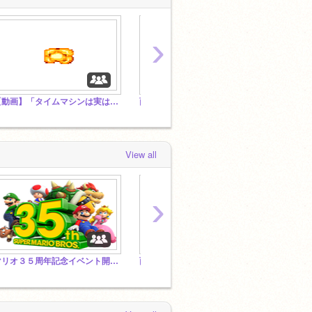
›
【動画】「タイムマシンは実は存在している!? & 未来から来た謎の男、「ジョン・タイター」について！！
面白い物いろいろ入れて！
View all
›
マリオ３５周年記念イベント開催！マリオ３５周年おめでとう！
面白い物いろいろ入れて！