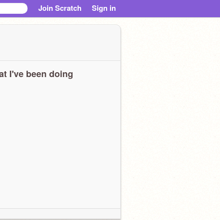
Join Scratch
Sign in
t I've been doing