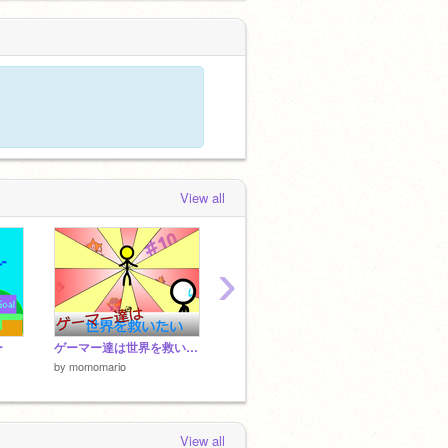
View all
›
ー
ゲーマー達は世界を救いたい ♯10
Surfing Quest #games remix #art #stories # cool music
by
Matthew_K1
by
momomario
by
-SO
View all