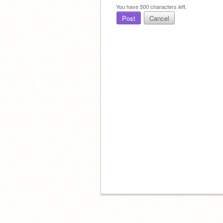
You have
500
characters left.
Post
Cancel