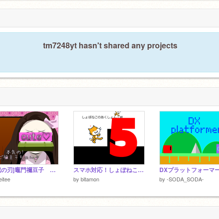
tm7248yt hasn't shared any projects
[鬼滅の刃]竈門禰豆子 ベクター
スマホ対応！しょぼねこのアクション5
DXプラットフォーマ
itee
by
bitamon
by
-SODA_SODA-