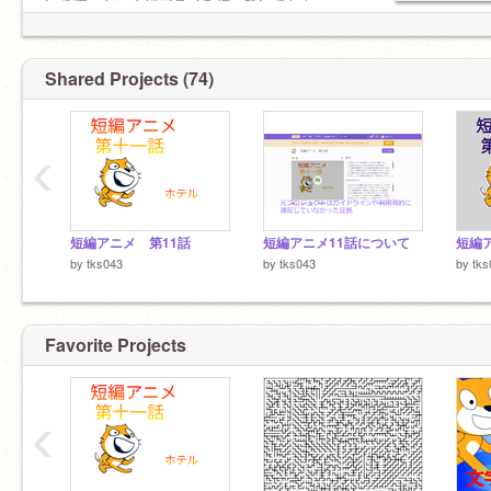
います。ゲームやアニメを作っていました。
Shared Projects (74)
‹
短編アニメ 第11話
短編アニメ11話について
by
tks043
by
tks043
by
tks
Favorite Projects
‹