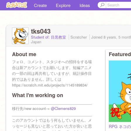
Create
Explore
Ideas
tks043
Student of: 目黒教室
Scratcher
Joined
8 years, 5 mont
Japan
About me
Featured
フォロ、コメント、スタジオへの招待をする場
合は新アカウントでお願いします。短編アニメ
の一部の回は再共有していますが、統計操作目
的ではありません。詳しくは
https://scratch.mit.edu/projects/1145189834/
What I'm working on
_______________________________________
移行先/new account→
@Clemens829
_______________________________________
このアカウントではもう何もしていません。メ
ッセージも見ないと思っておいた方が良いと思
RPG ネコの