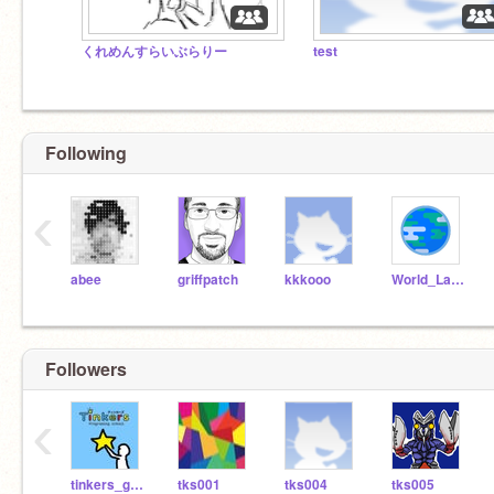
くれめんすらいぶらりー
test
Following
‹
abee
griffpatch
kkkooo
World_Languages
Followers
‹
tinkers_game
tks001
tks004
tks005