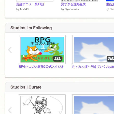
短編アニメ 第11話
変すぎる迷路生成
by
tks043
by
Syorirewan
by
Cl
Studios I'm Following
‹
RPGネコの大冒険2公式スタジオ
Studios I Curate
‹