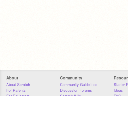
About
Community
Resour
About Scratch
Community Guidelines
Starter 
For Parents
Discussion Forums
Ideas
For Educators
Scratch Wiki
FAQ
For Developers
Statistics
Downloa
Our Team
Contact
Donors
Jobs
Donate