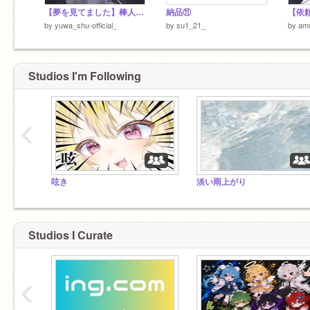
【夢を見てました】棒人間 / Cover 侑和 宗
納品⑪
【依
by
yuwa_shu-official_
by
su1_21_
by
am
Studios I'm Following
‹
呟き
淡い雨上がり
Studios I Curate
‹