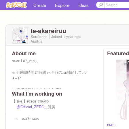
Create
Explore
Ideas
te-akareiruu
Scratcher
Joined
1 year
ago
Austria
About me
Featured
ɴᴀᴍᴇ l 07_れの。
ꜰɴ # 睡眠時間24時間 ꜰᴀ # れの.ᴇᴅ補給して.ᐟ‪‪‬.ᐟ‪‪‬
✦︎--꒦꒷
୨୧ 事務所以外のスタジオ招待 ↪︎ ×
What I'm working on
˗ˏˋ
@zzz_qdm55
の方にしてください‼️✨ ˎˊ˗
【 ɪɴɢ 】ᴘɪᴇᴄᴇ_ꜱᴛʀᴀᴛᴏ
@Official_ZERO_
所属
✧ ꌧ ゅ〰と †ժ ɪᴄᴏɴ 〻
ෆ ᴅᴢʟ社 ᴍɢᴀ
@_maamu3
ﾁｬﾝ✨
⬆️ ㌿money 神絵師
ᴄᴍᴛ .