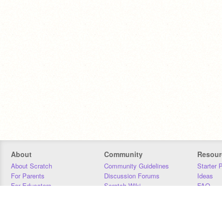
About
Community
Resour
About Scratch
Community Guidelines
Starter 
For Parents
Discussion Forums
Ideas
For Educators
Scratch Wiki
FAQ
For Developers
Statistics
Downloa
Our Team
Contact
Donors