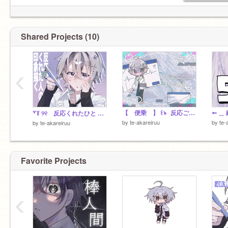
✧─────── ⋆⋅ ♰ ⋅⋆ ───────✧
⌜ 好き ⌟ を大事に ＿
Shared Projects (10)
あなたの ⌜ 好き ⌟ を応援したい
✧─────── ⋆⋅ ♰ ⋅⋆ ───────✧
‹
夫
@_-aqua-__
#泡クラゲの星屑#きぬ縫い#りな依存症# ☽︎‪︎ ଳ *
【 便乗 】 ꒰ঌ 反応ごとに晒します .⊹
➵ ＿ 
꒷꒦ ୨୧ 反応くれたひと ၈ 印象かく ୨୧ ꒦꒷
by
te-akareiruu
by
te-
by
te-akareiruu
Favorite Projects
‹