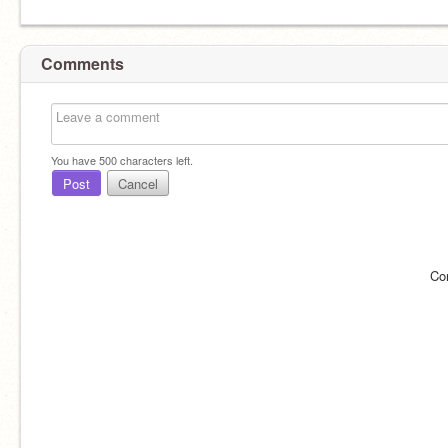
Comments
You have
500
characters left.
Post
Cancel
Co