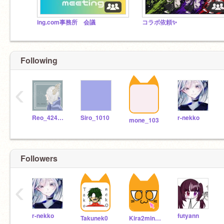
ing.com事務所 会議
コラボ依頼✨
Following
‹
Reo_424513
Siro_1010
r-nekko
mone_103
Followers
‹
r-nekko
futyann
Takunek0
Kira2minnie