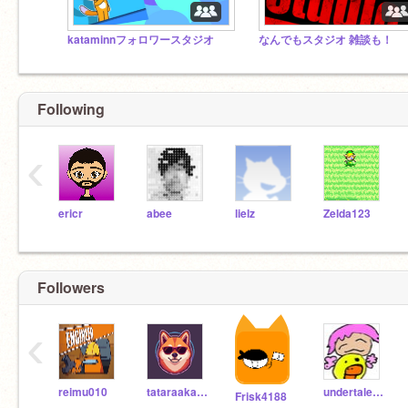
kataminnフォロワースタジオ
なんでもスタジオ 雑談も！
Following
‹
ericr
abee
lielz
Zelda123
Followers
‹
reimu010
tataraaka-sabu
undertale-----
Frisk4188