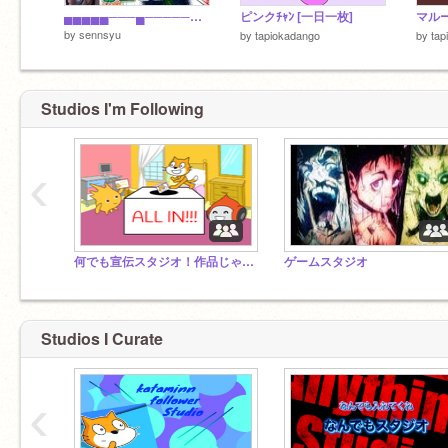
▄▄▄▄▄───▄─────── █───█─▄▄█▄▄───── █───█───█───▄▄▄▄ ───█──▞─█─▚───── ──█──▟──█──▙────
ピンクﾁｬﾝ [一日一枚]
by
sennsyu
by
tapiokadango
by
tap
Studios I'm Following
‹
何でも宣伝スタジオ！作品じゃんじゃん詰め込んじゃえ！
ゲームスタジオ
Studios I Curate
‹