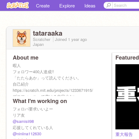
Create
Explore
Ideas
tataraaka
Scratcher
Joined
1 year
ago
Japan
About me
Featured
暇人
フォロワー400人達成!!
「たたらあか」って読んでください。
自己紹介
https://scratch.mit.edu/projects/1233671915/
プロフィールって書ける文字少ない
What I'm working on
⇓面白いよ
https://turbowarp.org/557315349
フォロバ要求いいよー
リア友
@samisii98
応援してくれている人
@niniina112630
重大報告