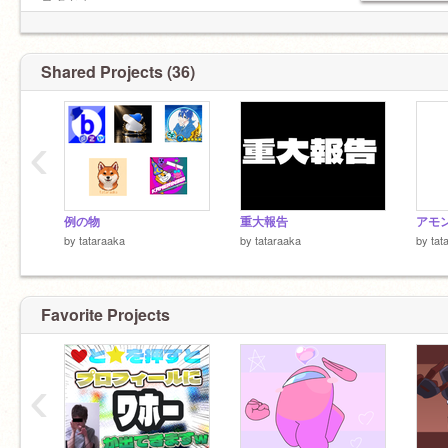
スクとも
@-nekomaru-222
@joreltudo
@tetudo_anime
Shared Projects (36)
@summr-2015
‹
例の物
重大報告
by
tataraaka
by
tataraaka
by
tat
Favorite Projects
‹