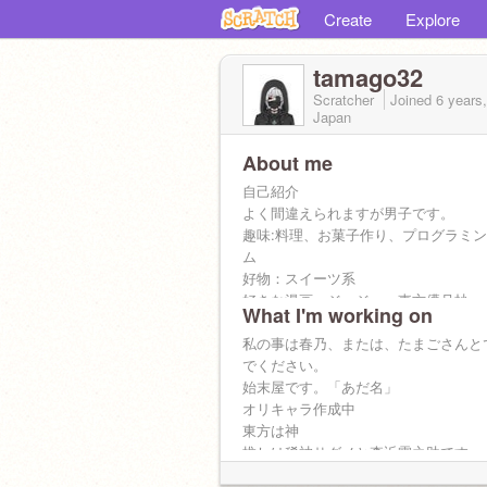
Create
Explore
tamago32
Scratcher
Joined
6 years
Japan
About me
自己紹介
よく間違えられますが男子です。
趣味:料理、お菓子作り、プログラミ
ム
好物：スイーツ系
好きな漫画：ジョジョ、東方儚月抄
What I'm working on
好きな曲
・すとぷりの曲
私の事は春乃、または、たまごさんと
・凍り付いた永遠の都
でください。
・フラワリングナイト
始末屋です。「あだ名」
・ナイト・オブ・ナイツ
オリキャラ作成中
・千年幻想郷
東方は神
・逆転するホイールオブフォーチュン
推しは稀神サグメと森近霖之助です。
リア友
すとぷりも大好きです。さとりいぬ推
@amekun0314