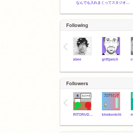
なんでも入れまくってスタジオ！ / Add all studio! (宣伝と雑談もok!)
Following
‹
abee
griffpatch
Followers
‹
RITORUDX3
kinokenichi
m