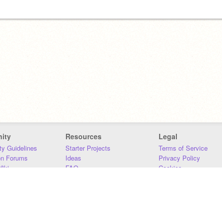
ity
Resources
Legal
y Guidelines
Starter Projects
Terms of Service
on Forums
Ideas
Privacy Policy
iki
FAQ
Cookies
Download
DMCA
Contact Us
DSA Requirements
MIT Accessibility