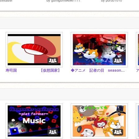
寿司国 【仮想国家】
◆アニメ 記者の目 season1 公式スタジオ