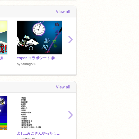
View all
›
agentコラボシート 参加ッしたいッ
esper コラボシート 参加ッしたいッ
scratcher達の冒険記 scratcher募集シート!! remix
修正版
by
tamago32
by
tamago32
by
tama
View all
›
よし...みこさんやったしやろう（）
ネタ 教卓を蹴った先生の前でワザップジョルノしてみた-2
ゆっく
by
SDBEUD
by
terakoya-8
by
ikara