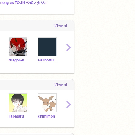
mong us TOUN 公式スタジオ
スクラストーリー 収録スタジオ
View all
›
dragon-k
GarboMuffin
Yanagon
gamepg
taich
View all
›
Tabataru
chimimon
ikkunpotethi
sikisima
umem