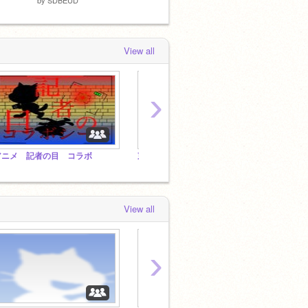
View all
›
アニメ 記者の目 コラボ
東方のことを語り合おう！
すとぷ
View all
›