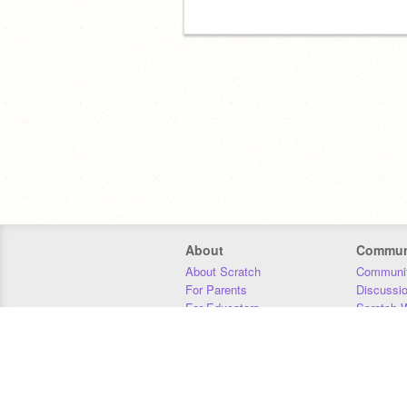
About
Commun
About Scratch
Communit
For Parents
Discussi
For Educators
Scratch W
For Developers
Statistics
Our Team
Donors
Jobs
Donate