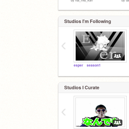
Studios I'm Following
‹
esper season1
Studios I Curate
‹