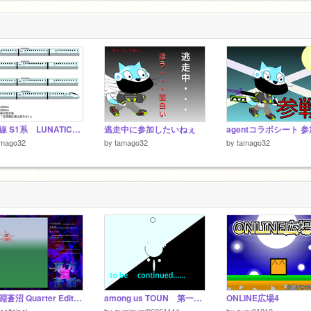
新幹線 S1系 LUNATIC「日本寿司国仕様」
逃走中に参加したいねぇ
amago32
by
tamago32
by
tamago32
東方淵蒼沼 Quarter Edition(体験版) TH6.6 SoH
among us TOUN 第一話 宿命
ONLINE広場4
iseitaisei
by
gumigumi96961111
by
puru01010