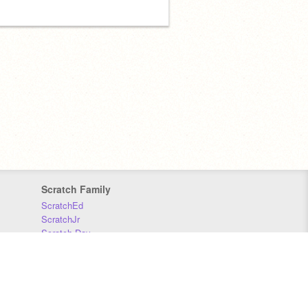
Scratch Family
ScratchEd
ScratchJr
Scratch Day
Scratch Conference
Scratch Foundation