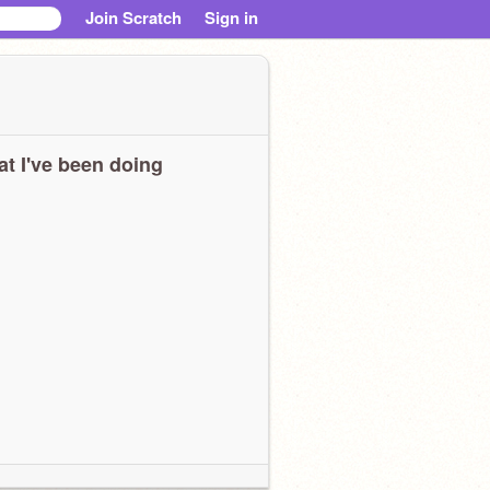
Join Scratch
Sign in
t I've been doing