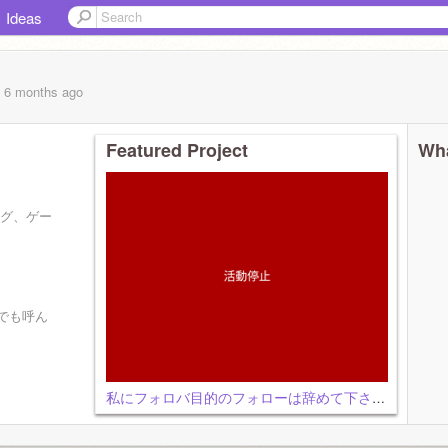
Ideas
, 6 months
ago
Featured Project
Wha
ング、ゲー
でも呼ん
私にフォロバ目的のフォローは辞めて下さい。
しです。