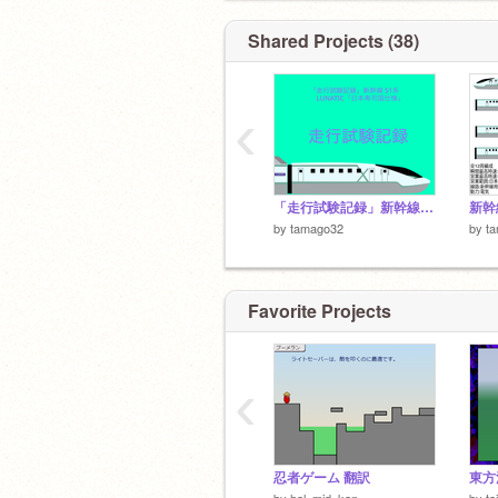
リア友
あだ名
@kkk-kkk1
スク友
・始末屋
@bashi2929
Shared Projects (38)
スク友
・ヤク厨
@ka-di-fu-
・tamago32
‹
「走行試験記録」新幹線 S1系 LUNATIC「日本寿司国仕様」
by
tamago32
by
t
Favorite Projects
‹
hurando-ru 神
忍者ゲーム 翻訳
by
hal_mid_kan
by
ta