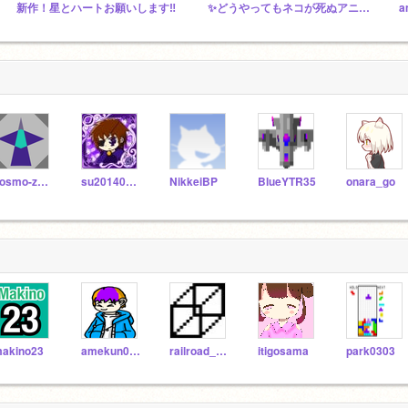
新作！星とハートお願いします‼︎
✨どうやってもネコが死ぬアニメ集✨
a
cosmo-zero
su2014080902
NikkeiBP
BlueYTR35
onara_go
akino23
amekun0314
railroad_crossing
itigosama
park0303