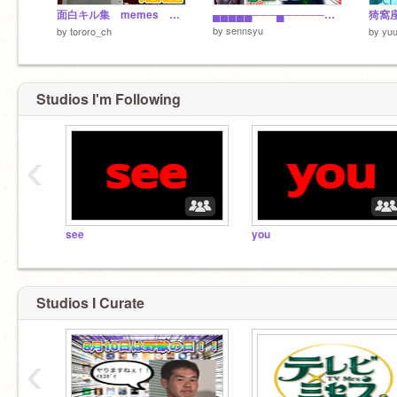
面白キル集 memes フォートナイト fortnite
▄▄▄▄▄───▄─────── █───█─▄▄█▄▄───── █───█───█───▄▄▄▄ ───█──▞─█─▚───── ──█──▟──█──▙────
by
sennsyu
by
tororo_ch
by
yu
Studios I'm Following
‹
see
you
Studios I Curate
‹