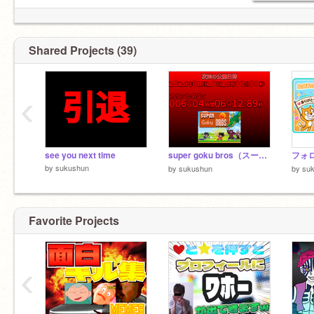
Shared Projects (39)
‹
see you next time
super goku bros（スーパー悟空ブラザーズ）公開までのカウントダウンがちで１年くらいかかった力作です
by
sukushun
by
sukushun
by
su
Favorite Projects
‹