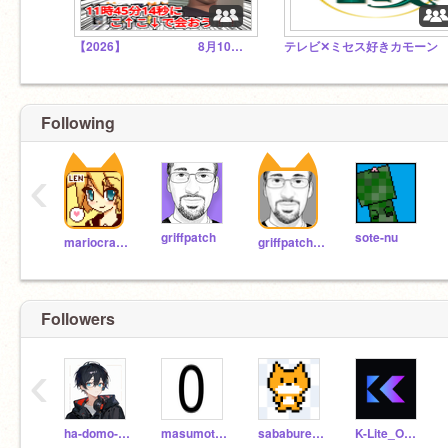
【2026】 8月10日は野獣の日！11時45分14秒に集まれ！！
テレビ✕ミセス好きカモーン
Following
‹
griffpatch
sote-nu
mariocrafter
griffpatch_tutor
Followers
‹
ha-domo-dosanzu
masumoto1021
sababure-do
K-Lite_Official_