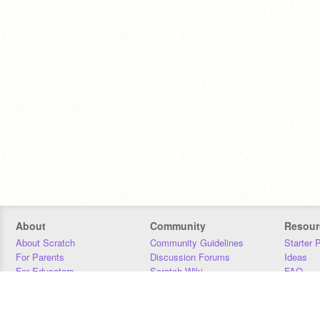
About
Community
Resour
About Scratch
Community Guidelines
Starter 
For Parents
Discussion Forums
Ideas
For Educators
Scratch Wiki
FAQ
For Developers
Statistics
Downloa
Our Team
Contact
Donors