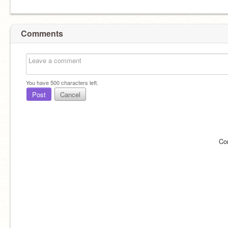
Comments
You have
500
characters left.
Post
Cancel
Co