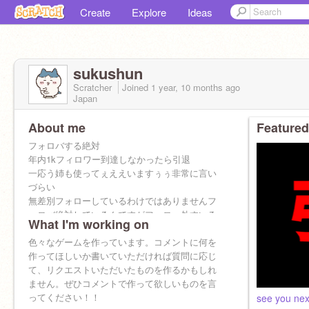
Create
Explore
Ideas
sukushun
Scratcher
Joined
1 year, 10 months
ago
Japan
About me
Featured
フォロバする絶対
年内1kフィロワー到達しなかったら引退
一応う姉も使ってぇええいますぅぅ非常に言い
づらい
無差別フォローしているわけではありませんフ
ォロバ絶対しているんですがフォロー外すいる
What I'm working on
人いるので（泣）
色々なゲームを作っています。コメントに何を
作ってほしいか書いていただければ質問に応じ
て、リクエストいただいたものを作るかもしれ
ません。ぜひコメントで作って欲しいものを言
ってください！！
see you nex