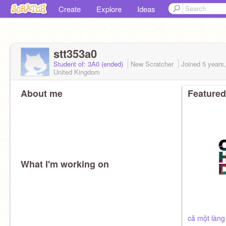
Create
Explore
Ideas
stt353a0
Student of: 3A0 (ended)
New Scratcher
Joined
5 years
United Kingdom
About me
Featured
What I'm working on
cả một làng 