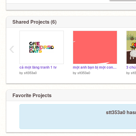
Shared Projects (6)
‹
cả một làng tranh 1 tv
một anh bạn bị một con chó căn vào đít (anh bị vỡ mông)
by
stt353a0
by
stt353a0
by
stt
Favorite Projects
stt353a0 hasn