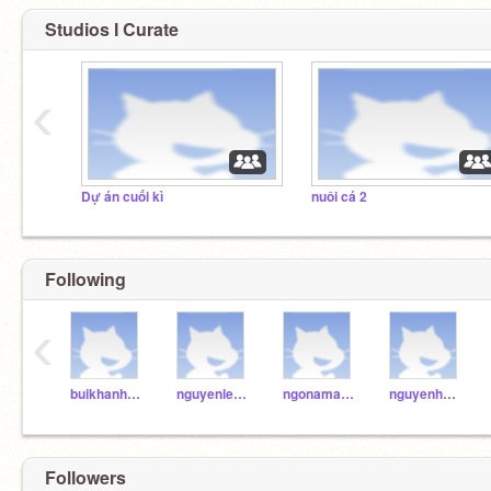
Studios I Curate
‹
Dự án cuối kì
nuôi cá 2
Following
‹
buikhanhan3a0
nguyenlekhanhan3a0
ngonamanh3a0
nguyenhuybach3a0
Followers