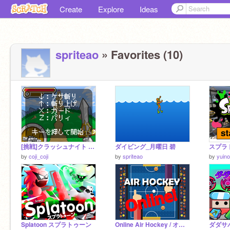
Create
Explore
Ideas
spriteao
» Favorites (10)
[挑戦]クラッシュナイト remix
ダイビング_月曜日 碧
スプラト
by
coji_coji
by
spriteao
by
yuin
Splatoon スプラトゥーン
Online Air Hockey / オンラインエアホッケー
ダダサバイ