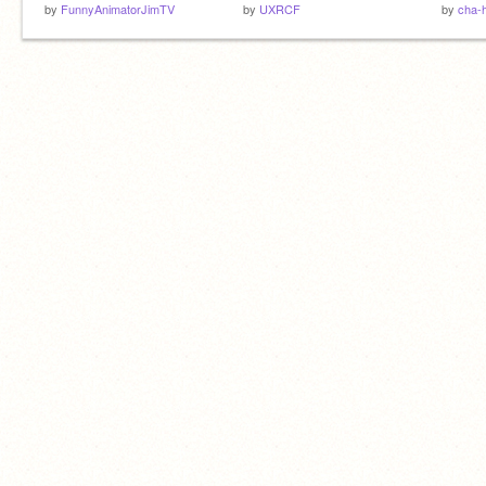
by
FunnyAnimatorJimTV
by
UXRCF
by
cha-