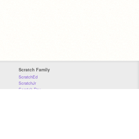
Scratch Family
ScratchEd
ScratchJr
Scratch Day
Scratch Conference
Scratch Foundation