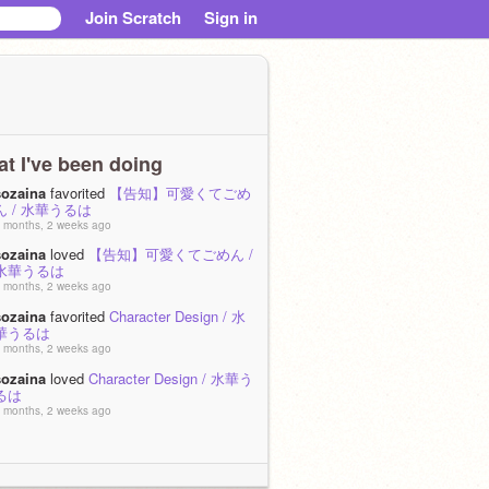
Join Scratch
Sign in
t I've been doing
sozaina
favorited
【告知】可愛くてごめ
ん / 水華うるは
 months, 2 weeks ago
sozaina
loved
【告知】可愛くてごめん /
水華うるは
 months, 2 weeks ago
sozaina
favorited
Character Design / 水
華うるは
 months, 2 weeks ago
sozaina
loved
Character Design / 水華う
るは
 months, 2 weeks ago
sozaina
loved
\\ 依頼受け付け場&依頼納
品場 //
 months, 3 weeks ago