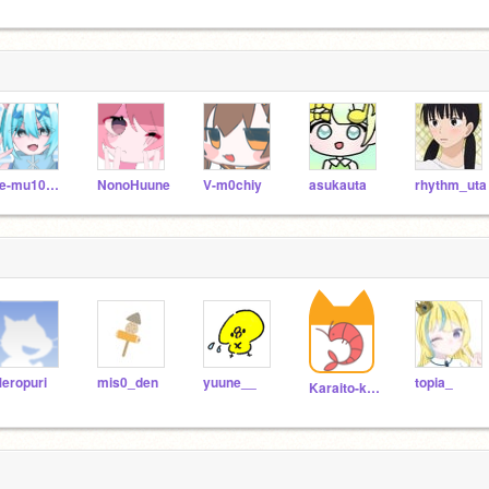
ge-mu1028--
NonoHuune
V-m0chiy
asukauta
rhythm_uta
eropuri
mis0_den
yuune__
topia_
Karaito-kyuuhi