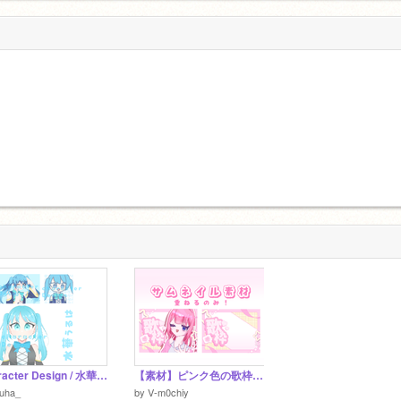
8
Character Design / 水華うるは
【素材】ピンク色の歌枠サムネイル素材
ruha_
by
V-m0chiy