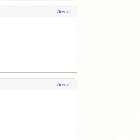
sozaina
shared the project
アカウント変
えます
View all
 months ago
View all