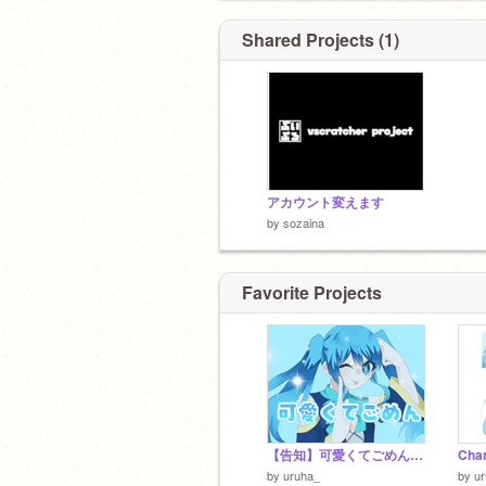
Shared Projects (1)
アカウント変えます
by
sozaina
Favorite Projects
【告知】可愛くてごめん / 水華うるは
by
uruha_
by
u