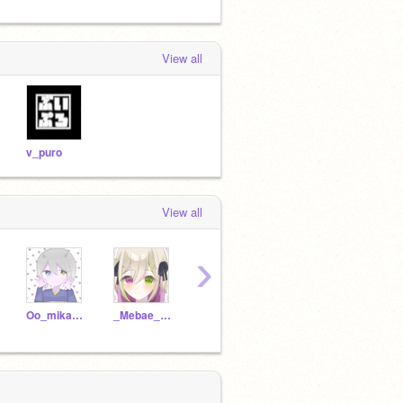
View all
v_puro
View all
›
Oo_mikadukisora_oO
_Mebae_sub
ge-mu1028--
sino_sab