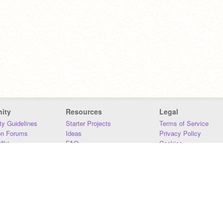
ity
Resources
Legal
y Guidelines
Starter Projects
Terms of Service
on Forums
Ideas
Privacy Policy
iki
FAQ
Cookies
Download
DMCA
Contact Us
DSA Requirements
MIT Accessibility