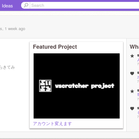
Ideas
s, 1 week
ago
Featured Project
Wha
7
らきてみ
7
7
7
アカウント変えます
7