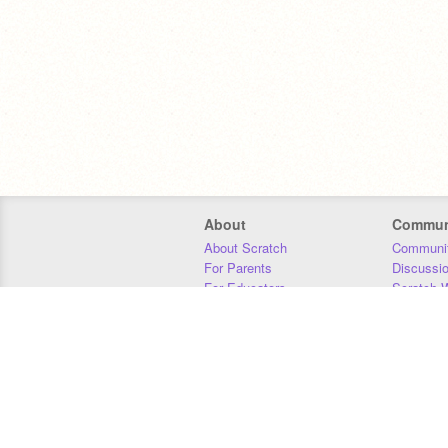
About
Commun
About Scratch
Communit
For Parents
Discussi
For Educators
Scratch W
For Developers
Statistics
Our Team
Donors
Jobs
Donate