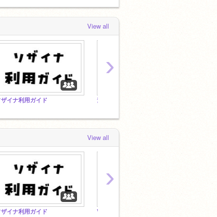
View all
›
ソザイナ利用ガイド
素材一覧
VScr
View all
›
ソザイナ利用ガイド
VScratcherフリー素材スタジオ