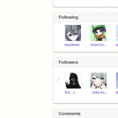
Following
kayokasu
mayo-cocon
Followers
‹
Roi__x
_raika-sub_
M
Comments