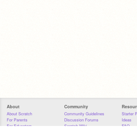
About
Community
Resour
About Scratch
Community Guidelines
Starter 
For Parents
Discussion Forums
Ideas
For Educators
Scratch Wiki
FAQ
For Developers
Statistics
Downloa