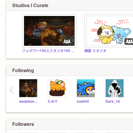
Studios I Curate
フォロワー100人スタジオ100 followers studio
雑談 スタジオ
Following
‹
waokitunegalu
C-K-Y
vos642
Dark_16
Followers