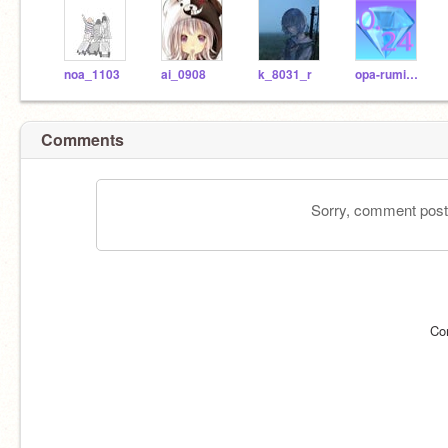
noa_1103
ai_0908
k_8031_r
opa-ruminama24
Comments
Sorry, comment postin
Co