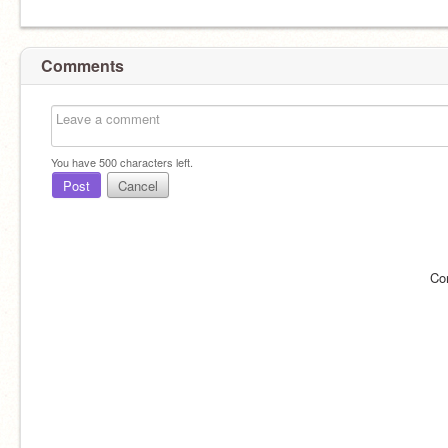
Comments
You have
500
characters left.
Post
Cancel
Co