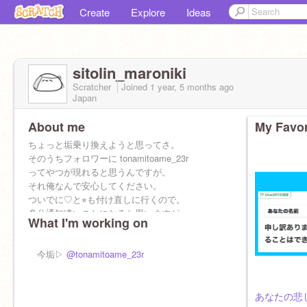
Create
Explore
Ideas
sitolin_maroniki
Scratcher
Joined
1 year, 5 months
ago
Japan
About me
My Favor
ちょっと垢乗り換えようと思ってさ。
そのうちフォロワーに tonamitoame_23r
ってやつが現れると思うんですが。
それ俺なんで安心してください。
ついでに♡と⭐︎も付け直しに行くので。
多分通知凄いことになると思いますが。
What I'm working on
それ俺なんで気にしないでください⭐︎
今垢▷
@tonamitoame_23r
あなたの悲