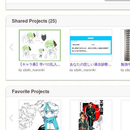
Shared Projects (25)
‹
【キャラ募】学パロ乱入協議会 remix
あなたの悲しい過去診断2ってやつ
勉強中
by
sitolin_maroniki
by
sitolin_maroniki
by
sit
Favorite Projects
‹