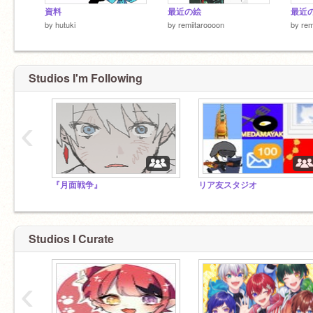
資料
最近の絵
最近
by
hutuki
by
remiitaroooon
by
rem
Studios I'm Following
‹
『月面戦争』
リア友スタジオ
Studios I Curate
‹