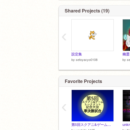
Shared Projects (19)
‹
設定集
幽霊
by
setoyacyo0108
by
s
Favorite Projects
‹
第5回スクアニ&ゲームトーナメント記念大会 準決勝試合
by
yoshida-1105
by
No