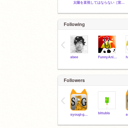
太陽を直視してはならない［宣言］スタジオ
Following
‹
abee
FunnyAnimatorJimTV
h
Followers
‹
bittubis
syougi-game