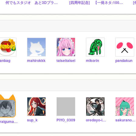
何でもスタジオ あと3Dプラットフォーマーを30FPSキープできたので見てくれると嬉しいです（（（（殴
[四周年記念] 【一発ネタ:1000K行きたいっ!】
[
anbag
mahirokkk
taiseitaisei
mikorin
pandakun
sup_k
PIYO_0309
oredayo-ieeeee
sakuranoheya
araiguma1054