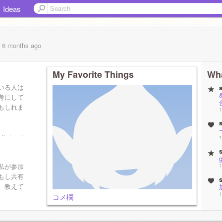
Ideas
, 6 months
ago
My Favorite Things
Wha
いる人は
考にして
もしれま
1
にちょっと
1
戻ってきま
。
向関連の
私が参加
1
る。
もし共有
、教えて
1
コメ欄
1