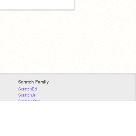
Scratch Family
ScratchEd
ScratchJr
Scratch Day
Scratch Conference
Scratch Foundation