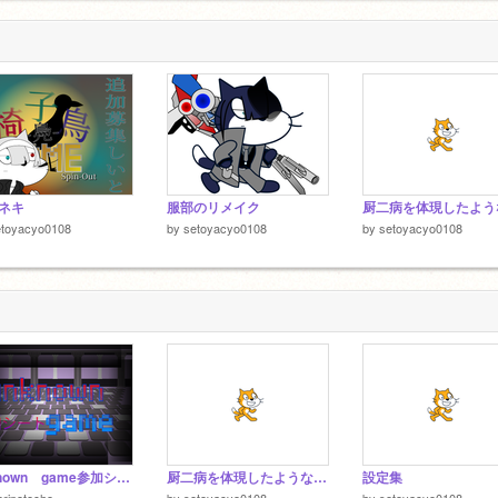
1
ネキ
服部のリメイク
etoyacyo0108
by
setoyacyo0108
by
setoyacyo0108
unknown game参加シート
厨二病を体現したようなキャラ作る
設定集
ripotecho
by
setoyacyo0108
by
setoyacyo0108