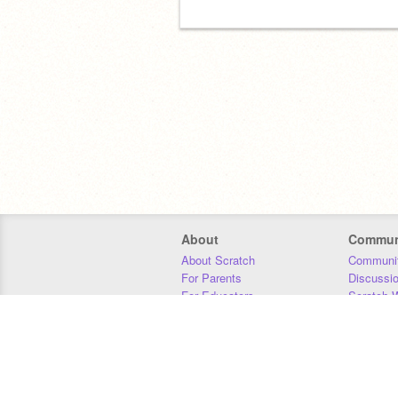
About
Commun
About Scratch
Communit
For Parents
Discussi
For Educators
Scratch W
For Developers
Statistics
Our Team
Donors
Jobs
Donate