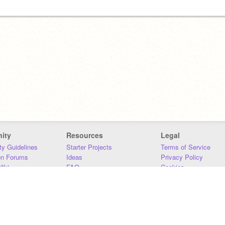
ity
Resources
Legal
y Guidelines
Starter Projects
Terms of Service
on Forums
Ideas
Privacy Policy
iki
FAQ
Cookies
Download
DMCA
Contact Us
DSA Requirements
MIT Accessibility