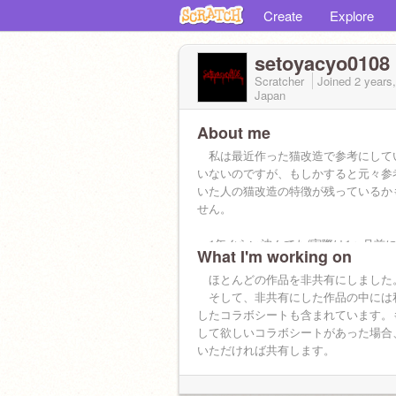
Create
Explore
setoyacyo0108
Scratcher
Joined
2 years
Japan
About me
私は最近作った猫改造で参考にして
いないのですが、もしかすると元々参
いた人の猫改造の特徴が残っているか
せん。
1年ぐらい沈んでた(実際は1ヶ月前
What I'm working on
浮き上がってきてた)んですが、最近
した。仲良くしてください。
ほとんどの作品を非共有にしました
傾向なくなっててビビった。まあ傾
そして、非共有にした作品の中には
問題多かったし、しょうがない感はあ
したコラボシートも含まれています。
して欲しいコラボシートがあった場合
いただければ共有します。