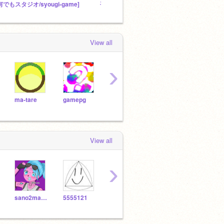
何でもスタジオ/syougi-game]
平等的自由尊重系 主義猫改造スタジオ
View all
›
ma-tare
gamepg
daikonnbatake
RITORUDX3
ityan
View all
›
sano2mannzirou
5555121
DragonKingArt
tarim
dai0603