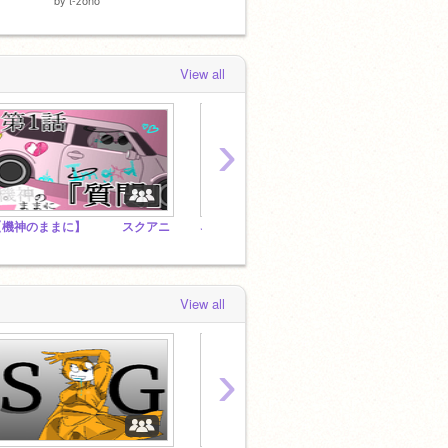
View all
›
【機神のままに】 スクアニ
ネコ改造が集う喫茶店
View all
›