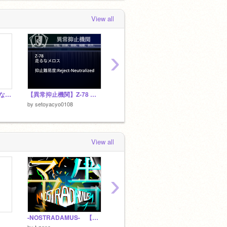
setoyacyo0108
loved
設定集
View all
 week, 2 days ago
›
厨二病を体現したようなキャラ作る
【異常抑止機関】Z-78 走るなメロス
おい笑えるとか懐かしいな
by
setoyacyo0108
by
setoyacyo0108
by
seto
View all
›
-NOSTRADAMUS- 【新アニメ】予告
引退
幽霊ネ
by
t-zono
by
ailnn
by
seto