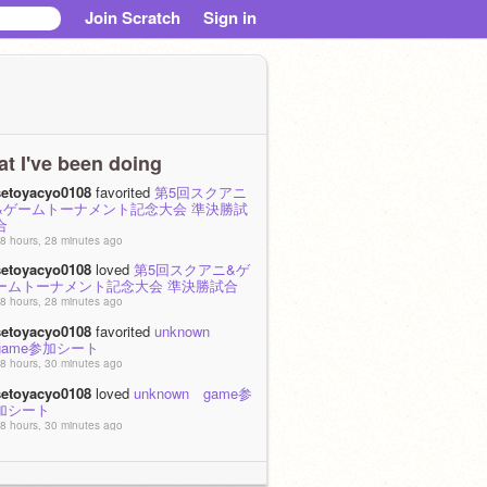
Join Scratch
Sign in
t I've been doing
setoyacyo0108
favorited
第5回スクアニ
&ゲームトーナメント記念大会 準決勝試
合
8 hours, 28 minutes ago
setoyacyo0108
loved
第5回スクアニ&ゲ
ームトーナメント記念大会 準決勝試合
8 hours, 28 minutes ago
setoyacyo0108
favorited
unknown
game参加シート
8 hours, 30 minutes ago
setoyacyo0108
loved
unknown game参
加シート
8 hours, 30 minutes ago
setoyacyo0108
favorited
厨二病を体現し
たようなキャラ作る
 week, 1 day ago