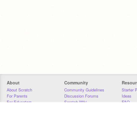
About
Community
Resour
About Scratch
Community Guidelines
Starter 
For Parents
Discussion Forums
Ideas
For Educators
Scratch Wiki
FAQ
For Developers
Statistics
Downloa
Our Team
Contact
Donors
Jobs
Donate