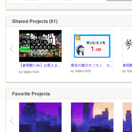
きさまじゃｎ（
@hayato0508dayo
@yusei0713
いやっほぉぉい
フォロワー 300人突破！！！
Shared Projects (61)
‹
【参照数1.4k】お変人まだカナ❓ ヤミナベ構文❗️MV再現
東京の魅力すごろく タイムアタック（バグあり）
参照
by
Seijiro1003
by
Sei
by
Seijiro1003
Favorite Projects
‹