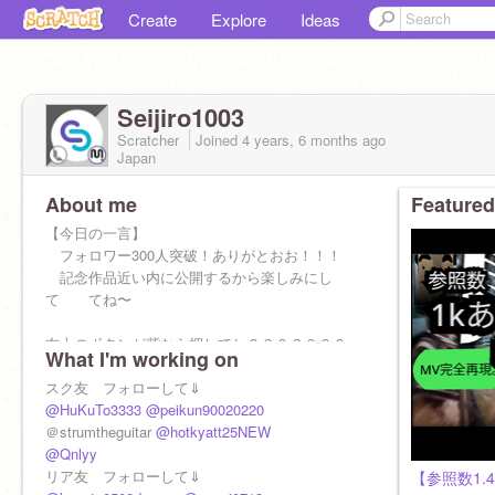
Create
Explore
Ideas
Seijiro1003
Scratcher
Joined
4 years, 6 months
ago
Japan
About me
Featured
【今日の一言】
フォロワー300人突破！ありがとおお！！！
記念作品近い内に公開するから楽しみにし
て てね〜
右上のボタンが紫なら押してね？？？？？？？
What I'm working on
灰色なら、注目のプロジェクトにハートと星押
してね？？？？？？
スク友 フォローして⇓
フォロバ 初見タメOK 参照数合計約1.5k
@HuKuTo3333
@peikun90020220
マリオファン ・任天堂ファン
＠strumtheguitar
@hotkyatt25NEW
フォローを押してくれ。無料ですし、いつでも
@Qnlyy
考えを変えることができます。あれこれこねあ
リア友 フォローして⇓