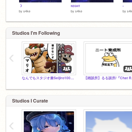
☽
ɴɪɢʜᴛ
-
by
s4ke
by
s4ke
by
s4
Studios I'm Following
‹
なんでもスタジオ兼Seijiro1003の独り言スタジオ
【雑談
Studios I Curate
‹