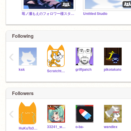
苺ノ瀬もえのフォロワー様スタジオ
Untitled Studio
Following
‹
ksk
griffpatch
pikotakato
Scratchteam
Followers
‹
33241_wago
o-ba-
wandlex
HuKuTo3333