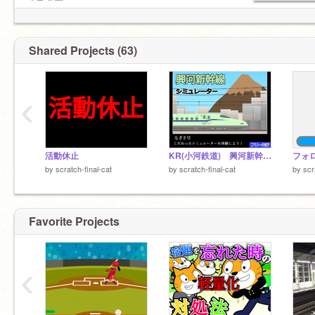
◇スク友
https://scratch.mit.edu/projects/767609619
アイコン canva サブ垢
@final-cat
Shared Projects (63)
‹
活動休止
KR(小河鉄道) 興河新幹線シミュレーター【上り】【フリー走行】
フォ
by
scratch-final-cat
by
scratch-final-cat
by
scr
Favorite Projects
‹