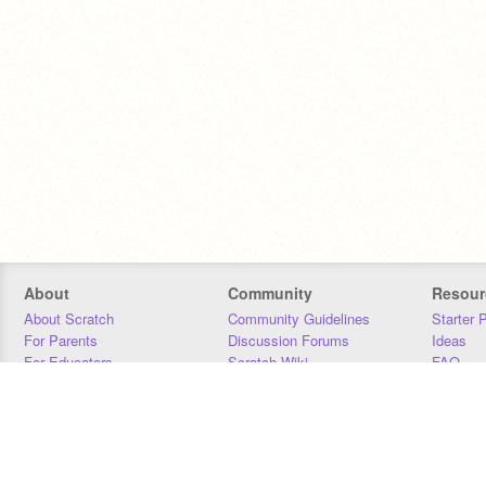
About
Community
Resour
About Scratch
Community Guidelines
Starter 
For Parents
Discussion Forums
Ideas
For Educators
Scratch Wiki
FAQ
For Developers
Statistics
Downloa
Our Team
Contact
Donors
Jobs
Donate