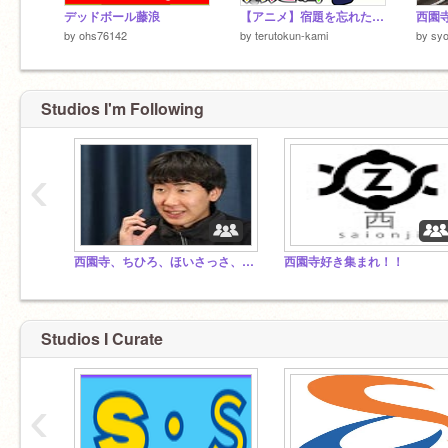
デッドボール藤浪
【アニメ】宿題を忘れた時の対処法 2 #宿題 軽量化
by
ohs76142
by
terutokun-kami
by
syo
Studios I'm Following
‹
西園寺、ちひろ、ほいさっさ、ZAKI、ゲームマスター、ひろきファン集まれ！！
西園寺好き集まれ！！
Studios I Curate
‹