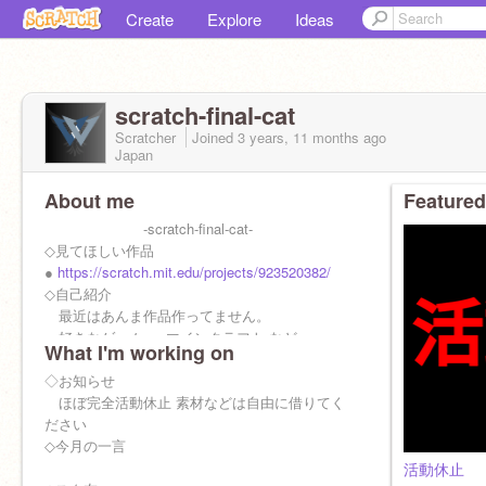
Create
Explore
Ideas
scratch-final-cat
Scratcher
Joined
3 years, 11 months
ago
Japan
About me
Featured
-scratch-final-cat-
◇見てほしい作品
●
https://scratch.mit.edu/projects/923520382/
◇自己紹介
最近はあんま作品作ってません。
好きなゲーム ●マインクラフト など
What I'm working on
◇お知らせ
ほぼ完全活動休止 素材などは自由に借りてく
ださい
◇今月の一言
活動休止