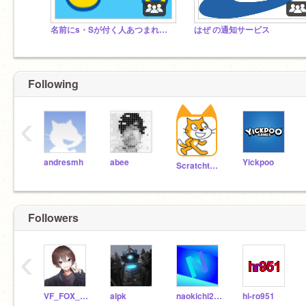
名前にs・Sが付く人あつまれぇ〜〜〜〜〜
はぜ の通知サービス
Following
‹
andresmh
abee
Yickpoo
Scratchteam
Followers
‹
VF_FOX_YouTube
aipk
naokichi220
hi-ro951