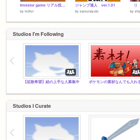
Investor game リアル投資家ゲーム
ジャンプ達人 ver.1.01
リ 
by
hclhcl
by
samuraiyuto
by
shi
Studios I'm Following
‹
【拡散希望】絵の上手な人募集中
Studios I Curate
‹