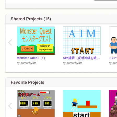
Shared Projects (15)
‹
Monster Quest（1）
AIМ練習（反射神経を鍛える）※fpsやってる人必見
by
samuraiyuto
by
samuraiyuto
by
sam
Favorite Projects
‹