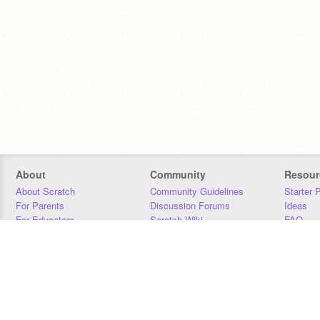
About
Community
Resour
About Scratch
Community Guidelines
Starter 
For Parents
Discussion Forums
Ideas
For Educators
Scratch Wiki
FAQ
For Developers
Statistics
Downloa
Our Team
Contact
Donors
Jobs
Donate