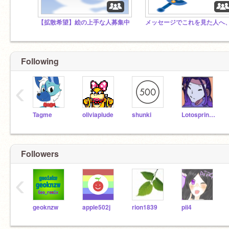
【拡散希望】絵の上手な人募集中
Following
‹
Tagme
oliviaplude
shunki
Lotosprincess
Followers
‹
geoknzw
apple502j
rion1839
pii4