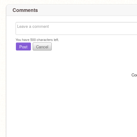
Comments
You have
500
characters left.
Post
Cancel
Co