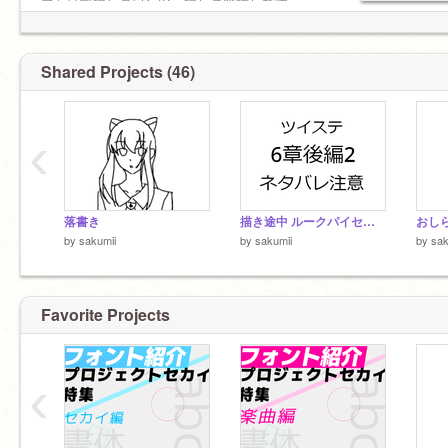
プセは司推しのワンツー推しの箱推しです
ボカロはKAITO兄が好きです(みんな好きだけど)
Shared Projects (46)
‹
落書き
描き途中 ルークパイセン ツイステ
おし
by
sakumii
by
sakumii
by
sak
青いボタンを押してみてねー
Favorite Projects
‹