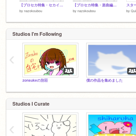
【プロセカ特集・セカイ編】フォント、意識してみませんか？
【プロセカ特集・楽曲編】フォント、意識してみませんか？ #all #art #tutorials
スタ
by
nazokoubou
by
nazokoubou
by
Qu
Studios I'm Following
‹
zonsukeの別荘
僕の作品を集めました
Studios I Curate
‹