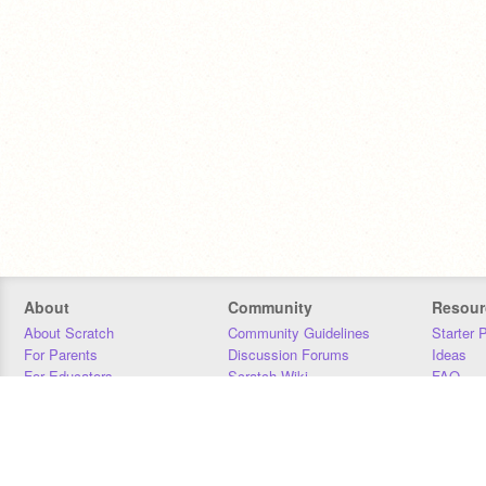
About
Community
Resour
About Scratch
Community Guidelines
Starter 
For Parents
Discussion Forums
Ideas
For Educators
Scratch Wiki
FAQ
For Developers
Statistics
Downloa
Our Team
Contact
Donors
Jobs
Donate