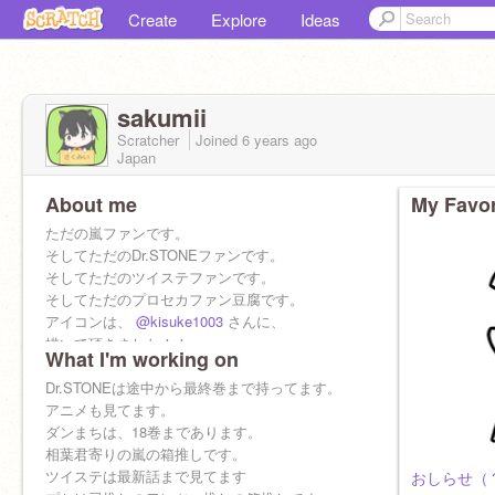
Create
Explore
Ideas
sakumii
Scratcher
Joined
6 years
ago
Japan
About me
My Favor
ただの嵐ファンです。
そしてただのDr.STONEファンです。
そしてただのツイステファンです。
そしてただのプロセカファン豆腐です。
アイコンは、
@kisuke1003
さんに、
描いて頂きました！！
What I'm working on
ありがとうございます。
注))この人は顔文字をめっちゃ使いますΣ(ﾟ◇ﾟ；)
Dr.STONEは途中から最終巻まで持ってます。
アニメも見てます。
リア友：zonsuke,yunnfa
ダンまちは、18巻まであります。
相葉君寄りの嵐の箱推しです。
ツイステは最新話まで見てます
おしらせ（