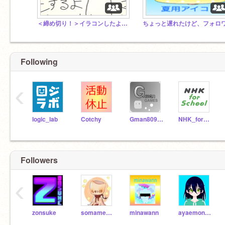
＜締め切り！＞イラコンしたよ＼( 'ω')／
Following
‹
logic_lab
Cotchy
Gman80908098098
NHK_for_School
Followers
‹
zonsuke
somamegane
minawann
ayaemon2008