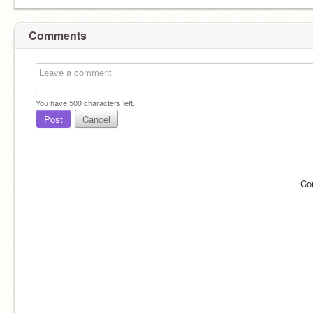
Comments
You have
500
characters left.
Post
Cancel
Co