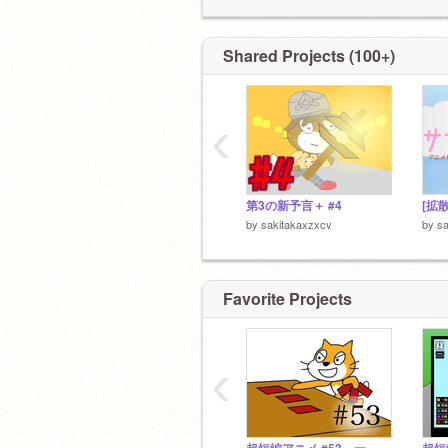
無差別招待 okですが入るかわかりま
転生 0％
新アニメ 1％
2,025バトル～国土争いを巡って～ ＃
Shared Projects (100+)
??? 0％
格闘差別 10％
‹
スク友
@yu-0101
様
@WAERTV2
様
@-paff-
様
@sakkar
第3の新予言＋ #4
様
by
sakitakaxzxcv
by
sa
リア友
@8888kochi
様
Favorite Projects
‹