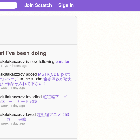
Join Scratch
Sign in
t I've been doing
sakitakaxzxcv
is now following
paru-tan
 days, 4 hours ago
sakitakaxzxcv
added
MSTK[SBall]のホ
ームページ
to the studio
全参照数が増え
ない作品を入れて下さい！
 week, 1 day ago
sakitakaxzxcv
favorited
超短編アニメ
#53 ー カード召喚
 week, 1 day ago
sakitakaxzxcv
loved
超短編アニメ #53
ー カード召喚
 week, 1 day ago
sakitakaxzxcv
favorited
超短編アニメ
#79 ー ルーレットナビ