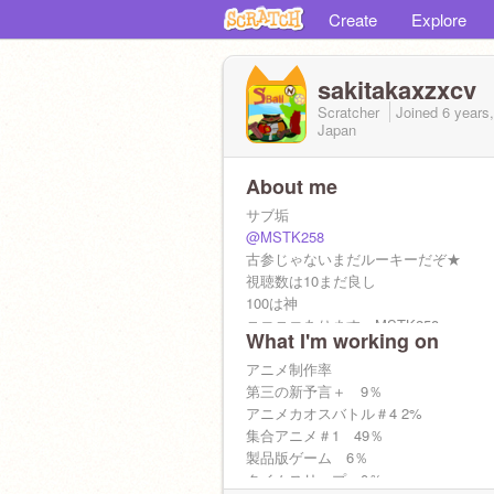
Create
Explore
sakitakaxzxcv
Scratcher
Joined
6 years
Japan
About me
サブ垢
@MSTK258
古参じゃないまだルーキーだぞ★
視聴数は10まだ良し
100は神
ニコニコあります。MSTK258
What I'm working on
ボカロは超々好きです！
企画系じゃんじゃんどう
アニメ制作率
ぞ！！！！！！！！！！！！！！！！
第三の新予言＋ 9％
ーフォローして欲しいです[?]ー
アニメカオスバトル＃4 2%
ども。
集合アニメ＃1 49％
宣伝 ok
製品版ゲーム 6％
F4F ok
タイムスリップ 0％