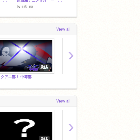
超短編アニメ #83 ー バグ
超短編アニメ #37 ー 言い間違えた
超短編アニメ #41 ー ミート
第3の新
by
sab_pg
by
sab_pg
by
saki
View all
›
スクアニ部！ 中等部
【祝200人】第壱回 謎解きグランプリ！
ヴァイ
View all
›