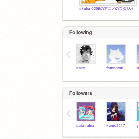
skoha-0206のアニメのスタジオ
Following
‹
abee
fsteenmeijer
r
Followers
‹
suta-raina
kumo2017