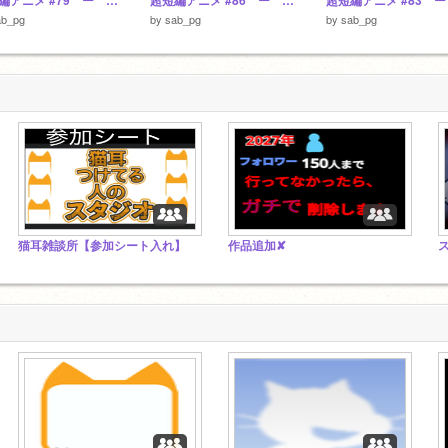
超短編アニメ #79 ー ルーレットナビ
超短編アニメ #86 ー 紛らわしい
ab_pg
by
sab_pg
by
sab_pg
猫耳雑談所【参加シート入れ】
作品追加✘