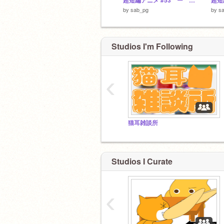
超短編アニメ #53 ー カード召喚
by
sab_pg
by
s
Studios I'm Following
‹
猫耳雑談所
Studios I Curate
‹