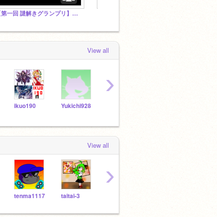
【第一回 謎解きグランプリ】参加者へのアンケート
【拡散スタジオ】都道府県中上位トーナメント
View all
›
ikuo190
Yukichi928
Osenina1
griffpatch_tutor
View all
›
tenma1117
taitai-3
ryuudai
hodacchi