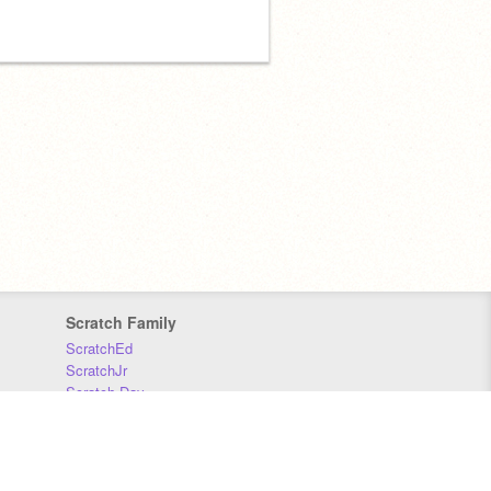
Scratch Family
ScratchEd
ScratchJr
Scratch Day
Scratch Conference
Scratch Foundation