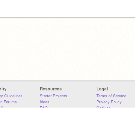
ity
Resources
Legal
y Guidelines
Starter Projects
Terms of Service
on Forums
Ideas
Privacy Policy
iki
FAQ
Cookies
Download
DMCA
Contact Us
DSA Requirements
MIT Accessibility