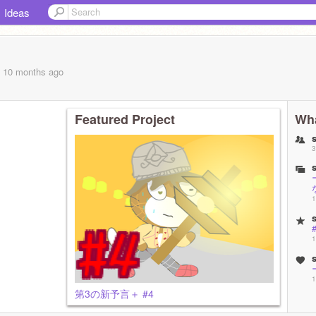
Ideas
, 10 months
ago
Featured Project
Wha
3
1
1
！！！！！！！！！！！！！！！！！！！！！！！！！！！
1
第3の新予言＋ #4