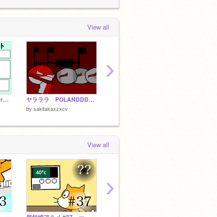
 week, 1 day ago
sakitakaxzxcv
loved
超短編アニメ #79
ー ルーレットナビ
View all
 week, 1 day ago
›
猫耳雑談所参加シート remix
ヤラララ POLANDDDDDDDDD
Untitled-844
都道府
by
sakitakaxzxcv
by
sakitakaxzxcv
by
saki
View all
›