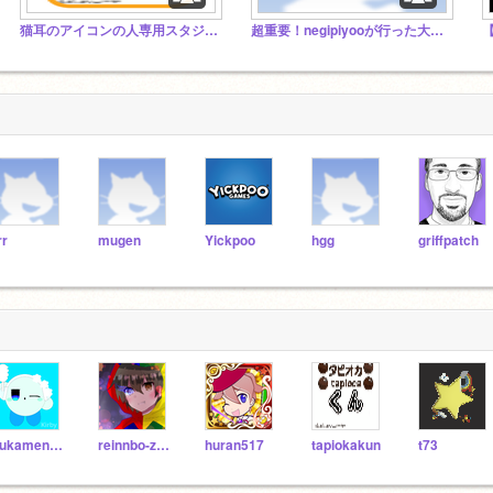
猫耳のアイコンの人専用スタジオ！！！
超重要！negipiyooが行った大会についてここに招待された人は参加した人なのでコメントをお願いします
rr
mugen
Yickpoo
hgg
griffpatch
yukamenseki
reinnbo-zasuta-2
huran517
tapiokakun
t73