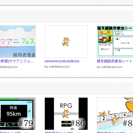
1
せん
1 0％
1
[拡散希望]サマアニフェス 採用者発表 remix
seisannryokutaiketu
by
sakitakaxzxcv
kitakaxzxcv
by
sakitakaxzxcv