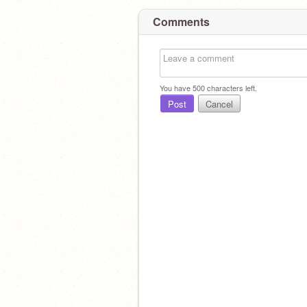
Comments
You have
500
characters left.
Post
Cancel