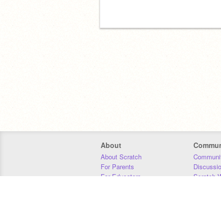
About
Commun
About Scratch
Communit
For Parents
Discussi
For Educators
Scratch W
For Developers
Statistics
Our Team
Donors
Jobs