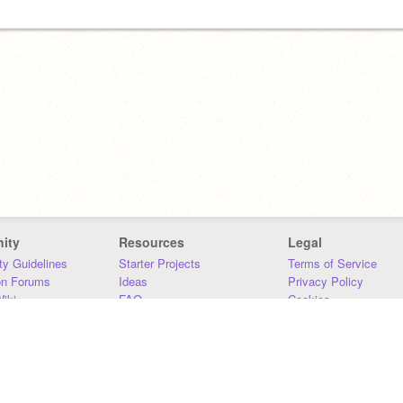
ity
Resources
Legal
y Guidelines
Starter Projects
Terms of Service
on Forums
Ideas
Privacy Policy
iki
FAQ
Cookies
Download
DMCA
Contact Us
DSA Requirements
MIT Accessibility