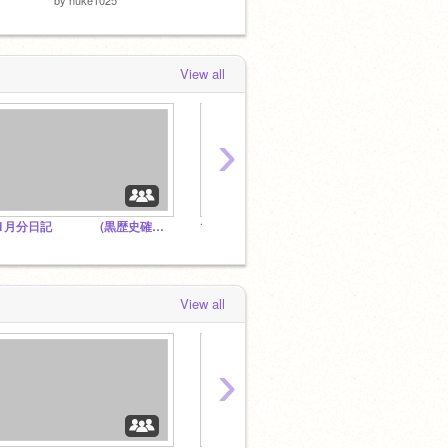
View all
›
11月分日記 (黒歴史確定演出)
10月分の日記 (黒歴史確定演出)
オーデ
View all
›