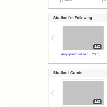
Studios I'm Following
‹
◆Myupika/Studio◆ミュウピカスタジオ‼
Studios I Curate
‹