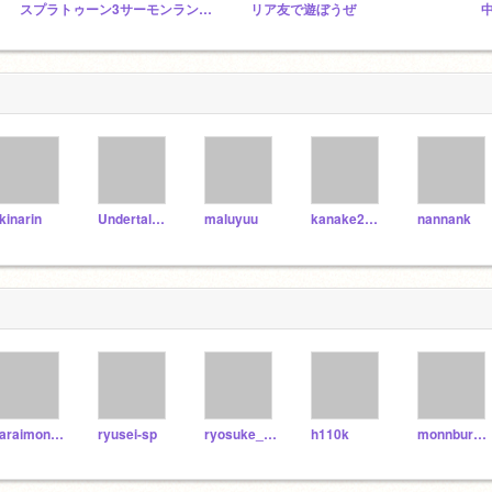
スプラトゥーン3サーモンラン風クリッカー‼︎ver2,0スタジオ
リア友で遊ぼうぜ
kinarin
Undertale_Coder
maluyuu
kanake2009
nannank
karaimonoumasugiwaro
ryusei-sp
ryosuke_rrrr
h110k
monnburann682