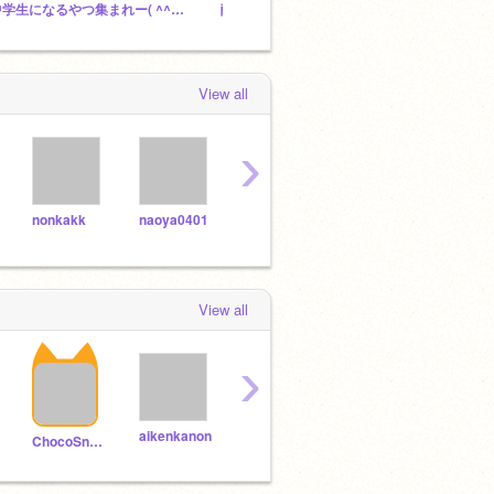
中学生になるやつ集まれー( ^^) _U~~ちょっと違っててもいいぞ（マネージャー、キュレーター募集中）
酔いどれ知らず 文字PV
View all
›
nonkakk
naoya0401
yuiyui0
taku
norumaku
View all
›
aikenkanon
nonkakk
spongenontan
ChocoSnackdazo