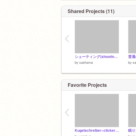
Shared Projects (11)
‹
シューティング(shooting game)
普通
by
saehama
by
s
Favorite Projects
‹
Kugelschreiber×clicker(クーゲルシュライバー×クリッカー)
眠り
by
yorokun
by
n