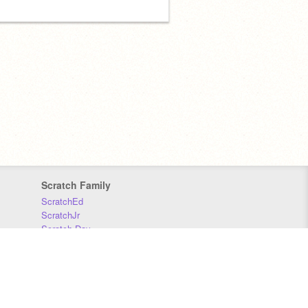
Scratch Family
ScratchEd
ScratchJr
Scratch Day
Scratch Conference
Scratch Foundation