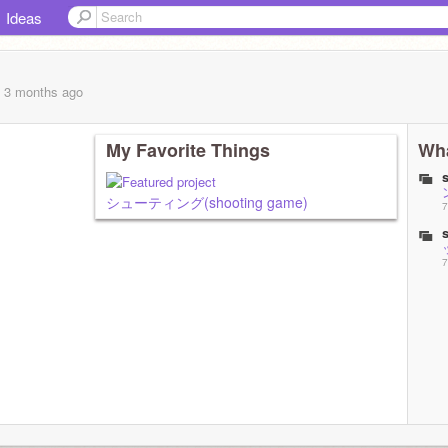
Ideas
, 3 months
ago
My Favorite Things
Wha
シューティング(shooting game)
7
7