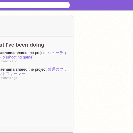
t I've been doing
saehama
shared the project
シューティ
ング(shooting game)
 months ago
saehama
shared the project
普通のプラ
ットフォーマー
 months ago