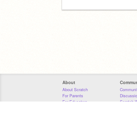
About
Commun
About Scratch
Communit
For Parents
Discussi
For Educators
Scratch W
For Developers
Statistics
Our Team
Donors
Jobs
Donate