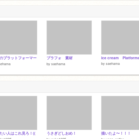
のプラットフォーマー
プラフォ 素材
by
saehama
aehama
by
saehama
たい人はこれ見ろ！((
うさぎどしおめ！
描いたよ〜！！！
uke1025
by
nuke1025
by
vega_potter