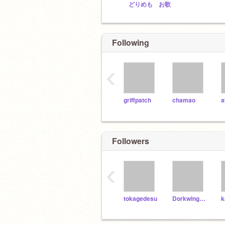
どりめも お歌
Following
‹
griffpatch
chamao
a
Followers
‹
tokagedesu
DorkwingDuck