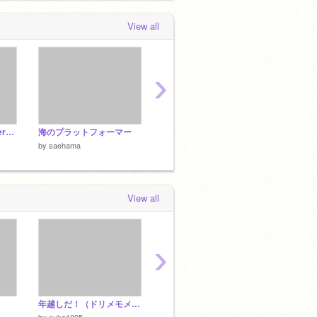
View all
›
ice cream Platformer [PC mobile]
海のプラットフォーマー
action game (PC スマホ 対応)
by
saehama
by
saehama
by
saeh
View all
›
年越しだ！（ドリメモメンバー）
アンチコメント止めよう!! 運営に届け!! remix
by
nuke1025
by
vega_potter
by
nuke