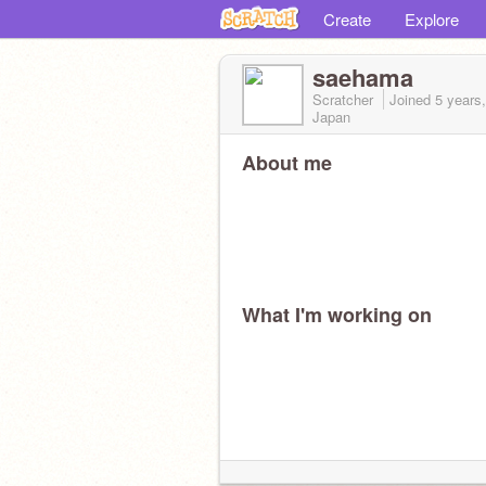
Create
Explore
saehama
Scratcher
Joined
5 years
Japan
About me
What I'm working on