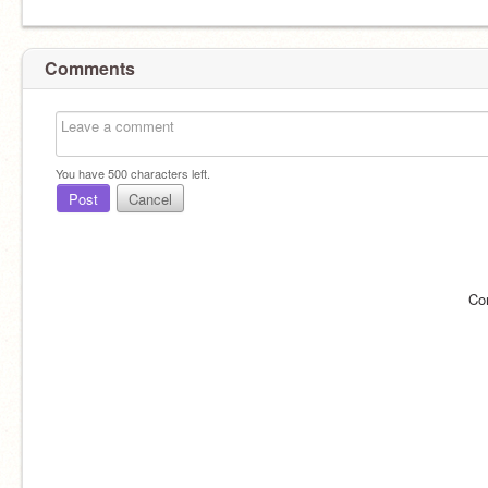
Comments
You have
500
characters left.
Post
Cancel
Co