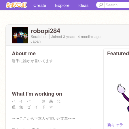
Create
Explore
Ideas
robopi284
Scratcher
Joined
3 years, 4 months
ago
Japan
About me
Featured
勝手に誰かが書いてます
What I'm working on
〜〜ここから下本人が書いた文章〜〜
ハ イ パ ー 無 慈 悲
低浮上。
虚 無 ゼ イ ド ☆
最近やってなーーい
〜〜ここから下本人が書いた文章〜〜
オンラインであった人は、たまにフォローしま
新キャラ