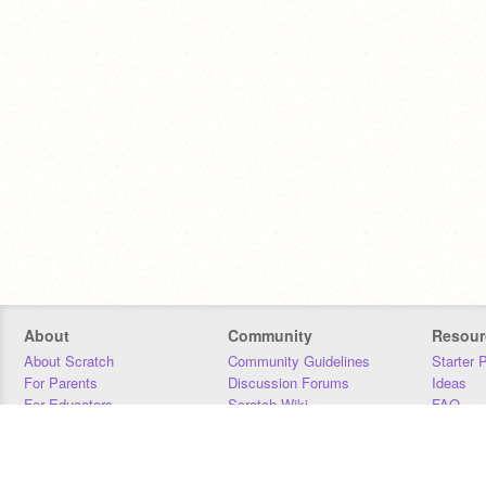
About
Community
Resour
About Scratch
Community Guidelines
Starter 
For Parents
Discussion Forums
Ideas
For Educators
Scratch Wiki
FAQ
For Developers
Statistics
Downloa
Our Team
Contact
Donors