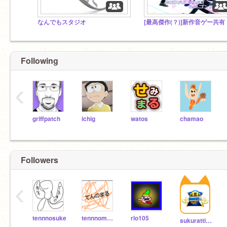
なんでもスタジオ
[最高傑作(？)]新作音ゲー共有
Following
‹
griffpatch
ichig
watos
chamao
Followers
‹
tennnosuke
tennnomaru
rlo105
sukuratti112233