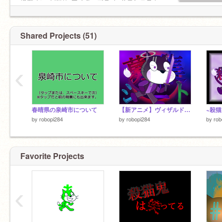
す
現在:ゲーム実況×マイクラアニメ×？コンテスト
アモアス
...→ %
┏ඩ ⨣ඹ ඩි ඞ ඕ┰ [ඞ]_
アニメゼンブカイシ((イイエ
マイクラ
マイクラアニメ#3→1%
Shared Projects (51)
[*凸*]〜 |盾|~['0~'] ≪‐ ≪(‐[⁰c⁰]
ぶたのコスチュームが53な件
猫の脱獄#1.3→0％
‹
なぜこれを作成した？
マイクラシード→未定
どういうのがいいん？
春晴県の泉崎市について
【新アニメ】ヴィザルド-募集シート- remix
by
robopi284
by
robopi284
by
rob
ゲーム実況→10％
裏垢
@b_-p-__---kaomozi
Favorite Projects
‹