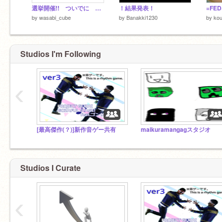
選挙開催!! ついでに 復帰!!
！結果発表！
=FE
by
wasabi_cube
by
Banakki1230
by
ko
Studios I'm Following
‹
[最高傑作(？)]新作音ゲー共有
maikuramangagスタジオ
Studios I Curate
‹