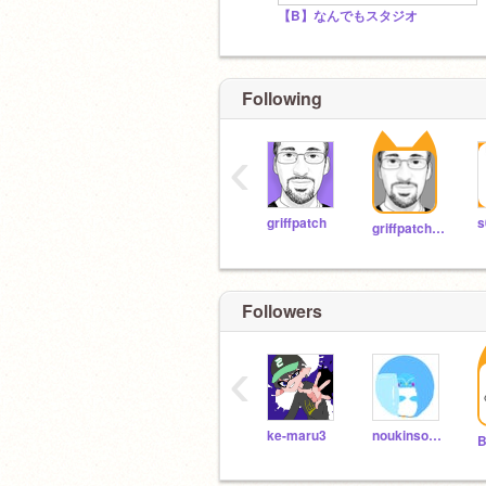
【B】なんでもスタジオ
Following
‹
griffpatch
s
griffpatch_tutor
Followers
‹
ke-maru3
noukinsoupen