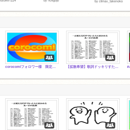
by
climax_takenoko
corocomiフォロワー様 限定スタジオ
【拡散希望】歌詞ドッキリすたじお、、。
#