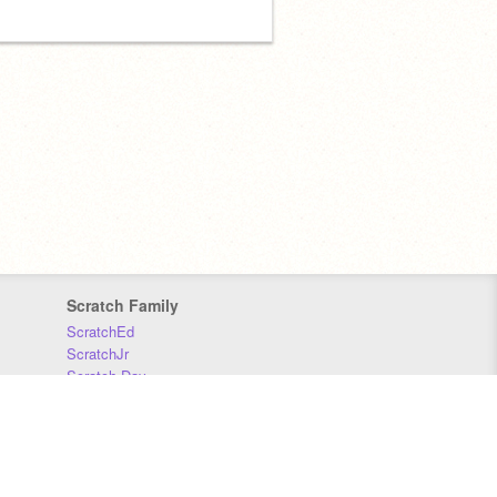
Scratch Family
ScratchEd
ScratchJr
Scratch Day
Scratch Conference
Scratch Foundation