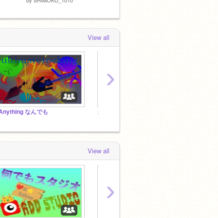
View all
›
Anything なんでも
⚡️なんでもスタジオ⚡️
比較系
View all
›