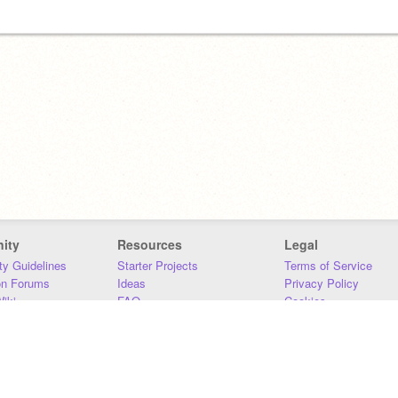
ity
Resources
Legal
y Guidelines
Starter Projects
Terms of Service
on Forums
Ideas
Privacy Policy
iki
FAQ
Cookies
Download
DMCA
Contact Us
DSA Requirements
MIT Accessibility