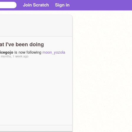
Join Scratch
Sign in
t I've been doing
ricegojo
is now following
moon_yozola
 months, 1 week ago