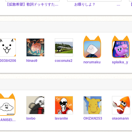
【拡散希望】歌詞ドッキリすたじお、、。
お喋りしよ？ スク友スタジオ〜！！
00384206
hinao9
coconuts2
norumaku
splaika_y
ixebo
lavanite
OHZAN253
otaomann
BANISEIZIN