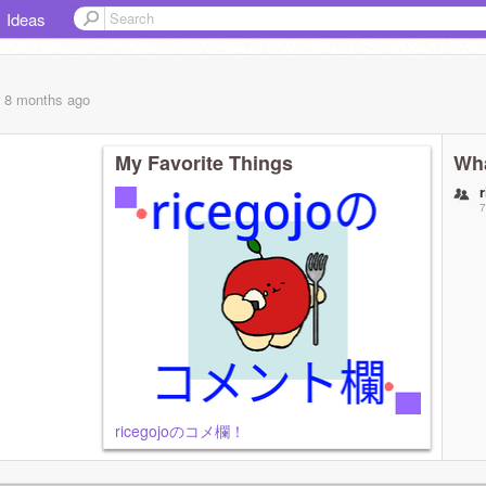
Ideas
, 8 months
ago
My Favorite Things
Wha
7
ricegojoのコメ欄！