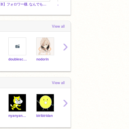
【B】フォロワー様. なんでもスタジオ
みんなで傾向に載ろうZE (((((無差別招待すまん
比較系
View all
›
doublescherry
nodorin
sososo925
kousuke1224
View all
›
nyanyanyaneko
biribiridan
nkt0001
namekowakame
yuan