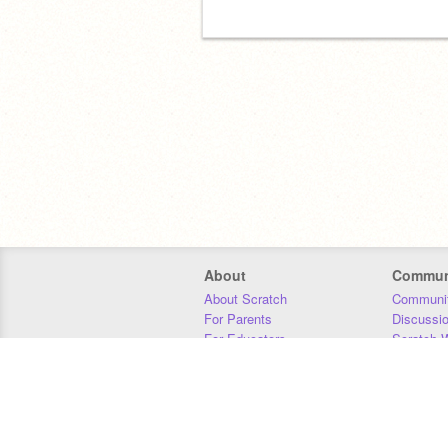
About
Commun
About Scratch
Communit
For Parents
Discussi
For Educators
Scratch W
For Developers
Statistics
Our Team
Donors
Jobs
Donate