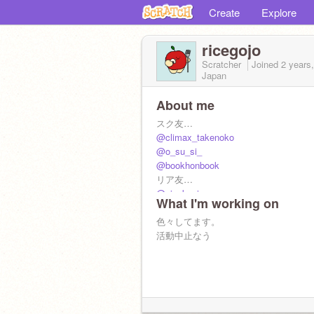
Create
Explore
ricegojo
Scratcher
Joined
2 years
Japan
About me
スク友…
@climax_takenoko
@o_su_si_
@bookhonbook
リア友…
@siookasi
What I'm working on
@manpuku-nae
色々してます。
活動中止なう