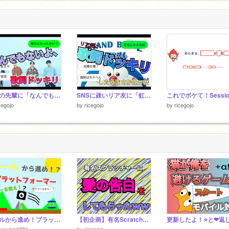
部活の先輩に「なんでもないよ、」で歌詞ドッキリ！
SNSに疎いリア友に「虹」歌詞ドッキリしたらｗｗ
これでボケて！Sessio
cegojo
by
ricegojo
by
ricegojo
ゴールから進め！プラットフォーマー
【初企画】有名Scratcherに告白してもらった結果ｗｗ
ousuke1224
by
ricegojo