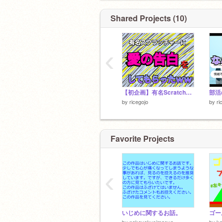
Shared Projects (10)
‹
【初企画】有名Scratcherに告白してもらった結果ｗｗ
by
ricegojo
by
ri
Favorite Projects
‹
いじめに関するお話。
by
nakayokusimasyo
by
k