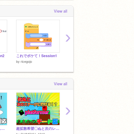
View all
›
n2
これでボケて！Session1
【拡散希望】だんだん渦巻化!?プラットフォーマー
【SPEC
by
ricegojo
by
ricegojo
by
riceg
View all
›
更新したよ！⭐と❤返します！ 猫が俺を避けるゲーム
超拡散希望〇ぬと次のレベルにいけるプラットフォーマー 【まさかのチート版！？】
部活の先輩に「なんでもないよ、」で歌詞ドッキリ！
by
SHIMOKU_1010
by
ricegojo
by
book